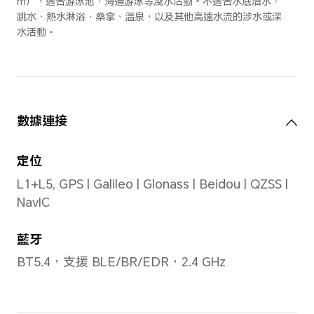
錶體
物料
黑色：
錶圈：316L 不銹鋼
前殼：鋁合金
後殼：耐用聚合物材料
啡色：