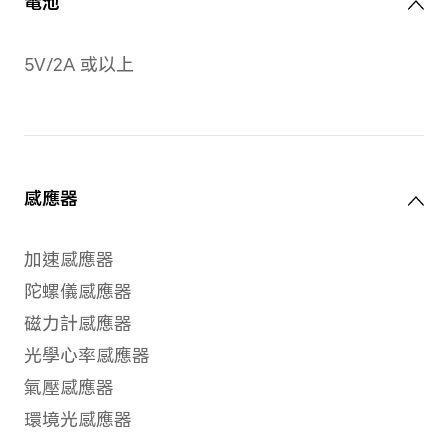
按鈕
上方及下方按鈕支援長按或短
轉錶冠功能。