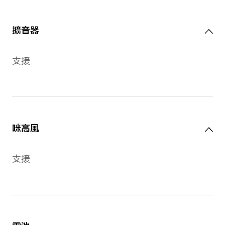
錶圈：316L 不銹鋼
前殼：316L 不銹鋼
後殼：耐用聚合物材料
錶帶
矽橡膠錶帶（黑色）、合成錶