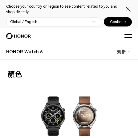
Choose your country or region to see content related to you and
shop directly.
Global / English
Continue
HONOR Watch 6
規格
顏色