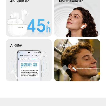
45小時續航
動態重低音增強
3
5
AI 翻譯
通話降噪
6
2