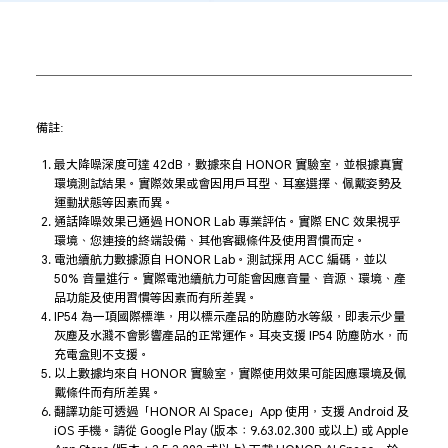
備註:
最大降噪深度可達 42dB，數據來自 HONOR 實驗室，並根據真實
環境測試結果。實際效果或會因用戶耳型、耳塞選擇、佩戴姿勢及
運動狀態等因素而異。
通話降噪效果已通過 HONOR Lab 專業評估。實際 ENC 效果視乎
環境、您連接的終端設備、其他客觀條件及使用習慣而定。
電池續航力數據源自 HONOR Lab。測試採用 ACC 編碼，並以
50% 音量進行。實際電池續航力可能會因應音量、音源、環境、產
品功能及使用習慣等因素而有所差異。
IP54 為一項國際標準，用以標示產品的防塵防水等級，即表示少量
灰塵及水濺不會影響產品的正常運作。耳夾支援 IP54 防塵防水，而
充電盒則不支援。
以上數據均來自 HONOR 實驗室，實際使用效果可能因應環境及佩
戴條件而有所差異。
翻譯功能可透過「HONOR AI Space」App 使用，支援 Android 及
iOS 手機。請從 Google Play (版本：9.63.02.300 或以上) 或 Apple