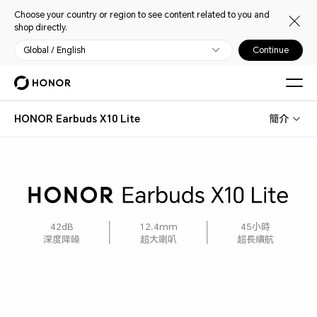
Choose your country or region to see content related to you and
shop directly.
Global / English
Continue
HONOR Earbuds X10 Lite
簡介
42dB
12.4mm
45小時
深度降噪
超大喇叭
超長續航