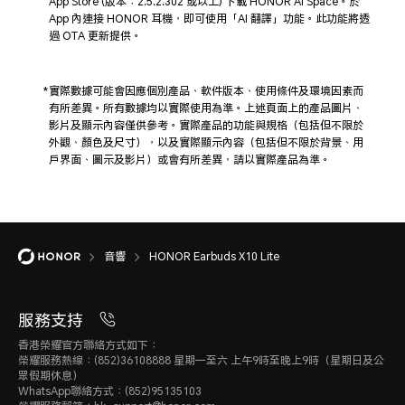
App Store (版本：2.5.2.302 或以上) 下載 HONOR AI Space。於
App 內連接 HONOR 耳機，即可使用「AI 翻譯」功能。此功能將透
過 OTA 更新提供。
實際數據可能會因應個別產品、軟件版本、使用條件及環境因素而
有所差異。所有數據均以實際使用為準。上述頁面上的產品圖片、
影片及顯示內容僅供參考。實際產品的功能與規格（包括但不限於
外觀、顏色及尺寸），以及實際顯示內容（包括但不限於背景、用
戶界面、圖示及影片）或會有所差異，請以實際產品為準。
音響
HONOR Earbuds X10 Lite
服務支持
香港榮耀官方聯絡方式如下：
榮耀服務熱線：(852)36108888 星期一至六 上午9時至晚上9時（星期日及公
眾假期休息）
WhatsApp聯絡方式：(852)95135103