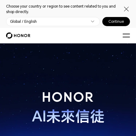
Choose your country or region to see content related to you and
shop directly.
Global / English
Continue
HONOR MWC 2026全球發佈會
AI未來信徒