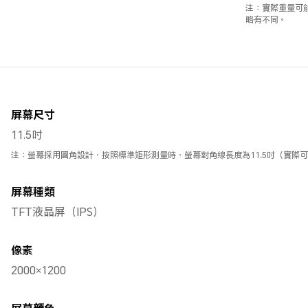
注：實際重量可
略有不同。
屏幕尺寸
11.5吋
注：螢幕採用圓角設計，按照標準矩形測量時，螢幕對角線長度為11.5吋（實際
屏幕種類
TFT液晶屏（IPS）
像素
2000×1200