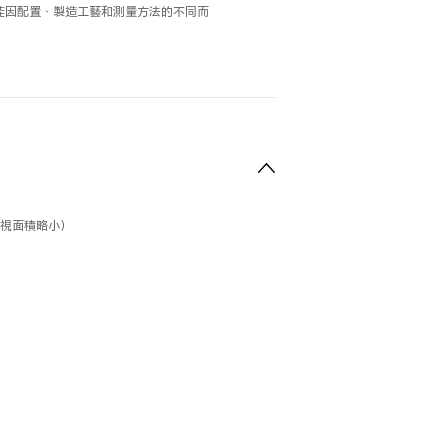
能因配置、製造工藝和測量方法的不同而
可視面積略小）