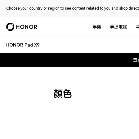
Choose your country or region to see content related to you and shop directl
手機
手提電腦
HONOR Pad X9
查
顏色