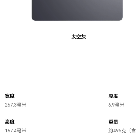
太空灰
寬度
厚度
267.3毫米
6.9毫米
高度
重量
167.4毫米
約495克（