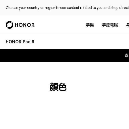
Choose your country or region to see content related to you and shop directl
手機
手提電腦
HONOR Pad 8
查
顔色