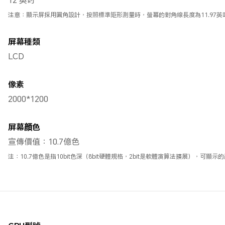
注意：顯示屏採用圓角設計，按照標準矩形測量時，螢幕的對角線長度為11.97
屏幕種類
LCD
像素
2000*1200
屏幕顔色
宣傳價值：10.7億色
注：10.7億色是指10bit色深（8bit硬體規格，2bit是軟體演算法擴展），可顯示的顏