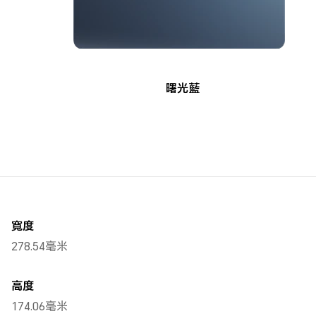
曙光藍
寬度
278.54毫米
高度
174.06毫米