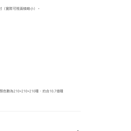
英吋（實際可視面積略小）。
色數為210×210×210種，約合10.7億種