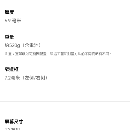
厚度
6.9 毫米
重量
約520g（含電池）
注意：實際呎吋可能因配置、製造工藝和測量方法的不同而略有不同。
窄邊框
7.2毫米（左側/右側）
屏幕尺寸
12 英吋