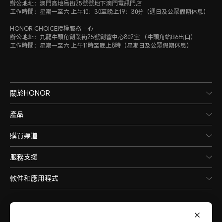
辦公地址：澳門高地烏街25號號地下澳門電訊門店
工作時間：星期一至六 上午10：30至晚上19：30分（週日及公眾假期休息）
HONOR CHOICE授權服務中心
辦公地址：九龍牛頭角創業街25號創富中心802室 （牛頭角站B6出口）
工作時間：星期一至六 上午11時至晚上8時（星期日及公眾假期休息）
關於HONOR
產品
購買渠道
服務支援
軟件和應用程式