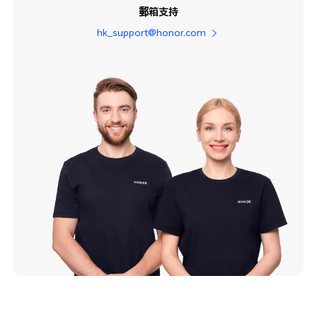
郵箱支持
hk_support@honor.com