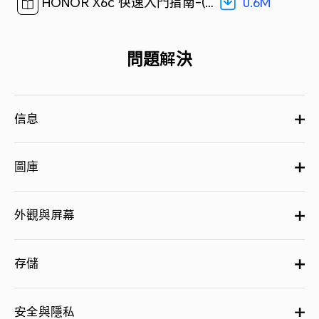
0.6M
HONOR X6c 快速入門指南-(MagicOS 9.0_01,NIC-LX2,zh_hk)[ 0.6M ]
問題解決
信息
圖庫
外觀與屏幕
存儲
安全與隱私