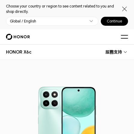
Choose your country or region to see content related to you and
shop directly.
Global / English
Continue
HONOR X6c
服務支持