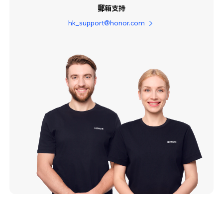
郵箱支持
hk_support@honor.com