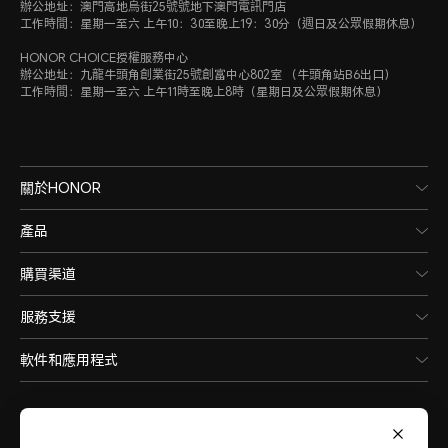
辦公地址：澳門高地烏街25號號地下澳門電訊門店
工作時間：星期一至六 上午10：30至晚上19：30分（週日及公眾假期休息）
HONOR CHOICE授權服務中心
辦公地址：九龍牛頭角創業街25號創富中心802室 （牛頭角站B6出口）
工作時間：星期一至六 上午11時至晚上8時（星期日及公眾假期休息）
關於HONOR
產品
購買渠道
服務支援
軟件和應用程式