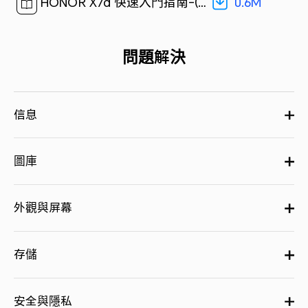
0.6M
HONOR X7d 快速入門指南-(MagicOS9.0_01,LGN-NX1,zh-HK 5G)[ 0.6M ]
問題解決
信息
圖庫
外觀與屏幕
存儲
安全與隱私