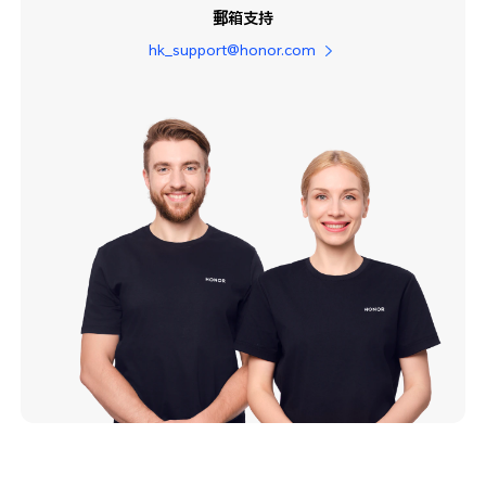
郵箱支持
hk_support@honor.com