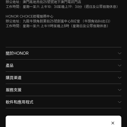
辦公地址：澳門高地烏街25號號地下澳門電訊門店
工作時間：星期一至六 上午10：30至晚上19：30分（週日及公眾假期休息）
HONOR CHOICE授權服務中心
辦公地址：九龍牛頭角創業街25號創富中心802室 （牛頭角站B6出口）
工作時間：星期一至六 上午11時至晚上8時（星期日及公眾假期休息）
關於HONOR
產品
購買渠道
服務支援
軟件和應用程式