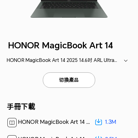
HONOR MagicBook Art 14
HONOR MagicBook Art 14 2025 14.6吋 ARL Ultra7 UMA 32GB SSD 1TB (MRB-A)
切換產品
手冊下載
1.3M
HONOR MagicBook Art 14 User Guide-(MRB-A,01,en-us)[ 1.3M ]