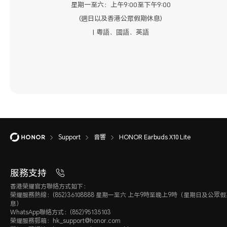
星期一至六：上午9:00至下午9:00
(週日以及香港公眾假期休息)
| 粤語、國語、英語
Support
音響
HONOR Earbuds X10 Lite
服務支持
香港榮耀官方聯絡方式如下：
榮耀服務熱線：(852)36108888 星期一至六 上午9時至晚上9時（星期日及公眾
息）
WhatsApp聯絡方式：(852)95135103
榮耀服務郵箱：hk_support@honor.com