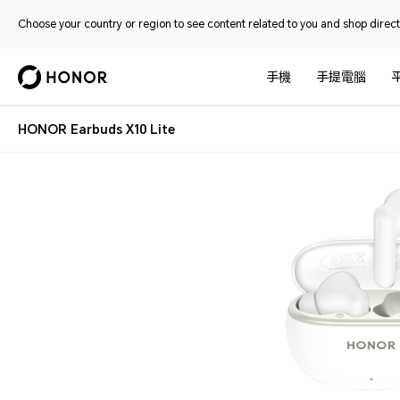
Choose your country or region to see content related to you and shop directl
手機
手提電腦
HONOR Earbuds X10 Lite