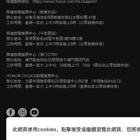
榮耀服務網站：https://www.honor.com/hk/support/
榮耀授權服務中心（朗豪坊店）
辦公地址：旺角亞皆老街8號朗豪坊辦公大樓42樓 07室
工作時間：星期一至日 上午11時至晚上8時（公眾假期休息）
榮耀授權服務中心（千色匯店）
辦公地址：荃灣眾安街68號千色匯1期14樓10室
工作時間：星期一至日 上午11時至晚上8時（公眾假期休息）
榮耀授權服務中心（澳门CTM）
辦公地址：澳門高地烏街25號號地下澳門電訊門店
工作時間：星期一至六 上午10：30至晚上19：30分（週日及公眾假期休息）
HONOR CHOICE授權服務中心
辦公地址：九龍牛頭角創業街25號創富中心802室 （牛頭角站B6出口）
工作時間：星期一至六 上午11時至晚上8時（星期日及公眾假期休息）
此網頁使用cookies。點擊接受或繼續瀏覽此網頁，您
網站地圖
使用條款
私隱政策
Cookie政策