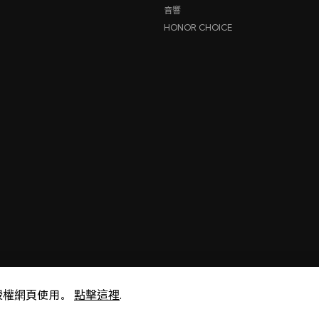
音響
HONOR CHOICE
將授權網頁使用。
點擊這裡
.