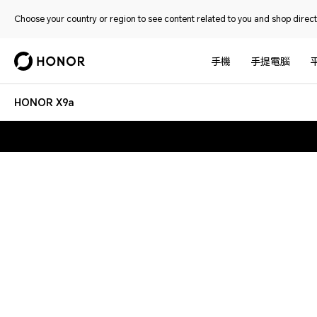
Choose your country or region to see content related to you and shop directl
手機
手提電腦
HONOR X9a