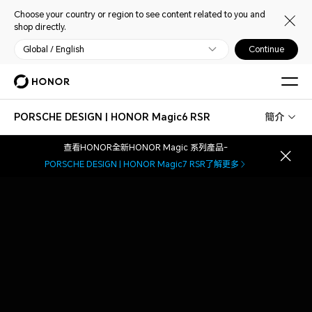
Choose your country or region to see content related to you and
shop directly.
Global / English
Continue
PORSCHE DESIGN | HONOR Magic6 RSR
簡介
查看HONOR全新HONOR Magic 系列產品-
PORSCHE DESIGN | HONOR Magic7 RSR
了解更多