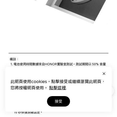
備註：
電池使用時間數據來自HONOR實驗室測試。測試期間以 50% 音量
播放音訊，並使用 AAC A2DP 編解碼器和關閉降噪功能。實際結果
可能會因音量、音源、環境干擾、產品功能和使用習慣而有所不同。
您可長按「ANC鍵」或透過 HONOR AI Space App 的設定選單開啟
此網頁使用cookies。點擊接受或繼續瀏覽此網頁，
或關閉「遊戲模式」。請注意遊戲模式下的音質可能會略有下降，因
您將授權網頁使用。
點擊這裡
.
此建議根據您的實際需求使用。
戴上耳機，將耳機與設備斷連，將降噪模式設置為 「ANC ON」，然
後連按兩下「ANC鍵」，聽到聲音後完成耳道自適應設置，再重新連
接受
接設備即可使用。
在關機狀態下，長按 「MFB」5 秒進入配對狀態，或長按 「MFB」
10 秒恢復原廠設定。