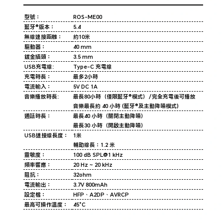
型號：
ROS-ME00
藍牙®版本：
5.4
無線連接距離：
約10米
驅動器：
40 mm
鍍金插頭：
3.5 mm
USB充電線:
Type-C 充電線
充電時長：
最多2小時
電流輸入：
5V DC 1A
音樂播放時長:
最長80小時（僅限藍牙®模式）／完全充電後可播放
音樂最長約 40 小時 (藍牙®及主動降噪模式)
通話時長：
最長40 小時（關閉主動降噪）
最長30 小時（開啟主動降噪）
USB連接線長度：
1米
輔助線長：1.2 米
靈敏度：
100 dB SPL@1 kHz
頻率響應：
20 Hz ~ 20 kHz
阻抗：
32ohm
電流輸出：
3.7V 800mAh
設定檔：
HFP、A2DP、AVRCP
最高可操作溫度：
45°C