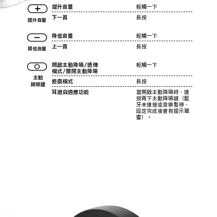
提升音量
輕觸一下
下一首
長按
提升音量
降低音量
輕觸一下
上一首
長按
降低音量
開啟主動降噪／透傳
輕觸一下
模式／關閉主動降噪
主動
遊戲模式
長按
降噪鍵
耳道自適應功能
當開啟主動降噪時，連
按兩下主動降噪鍵（藍
牙未連接或音樂暫停，
設定完成後會有提示聲
響）。