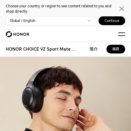
Choose your country or region to see content related to you and
shop directly.
Global / English
Continue
HONOR CHOICE VZ Sport Mate Headphones Pro
簡介
購買