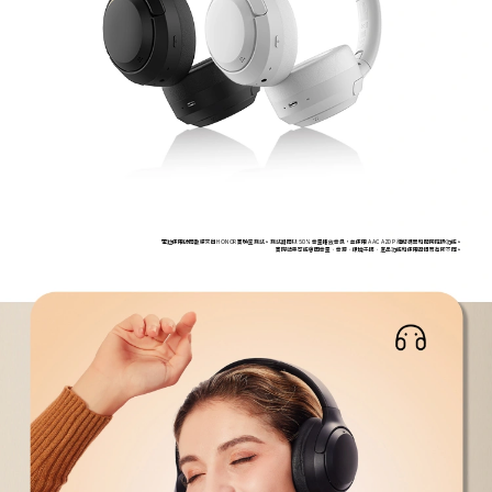
電池使用時間數據來自HONOR實驗室測試。測試期間以 50% 音量播放音訊，並使用 AAC A2DP 編解碼器和關閉降噪功能。
實際結果可能會因音量、音源、環境干擾、產品功能和使用習慣而有所不同。