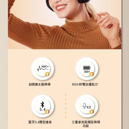
自適應主動降噪
80小時電池續航力
1
藍牙5.4穩定連線
三重麥克風通話降噪
功能