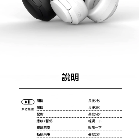
說明
開機
長按2秒
關機
長按3秒
多功能鍵
配對
長按5秒
4
播放／暫停
輕觸一下
接聽來電
輕觸一下
拒絕來電
長按2秒