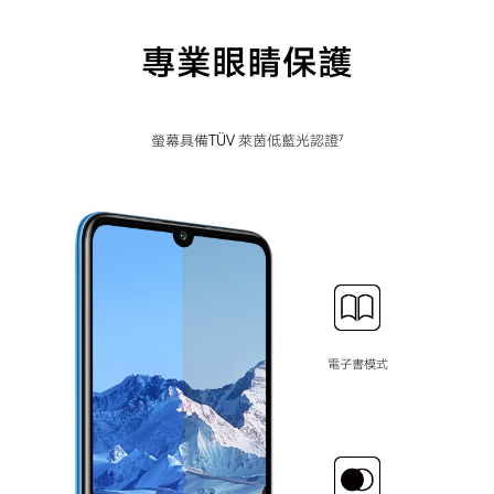
專業眼睛保護
螢幕具備TÜV 萊茵低藍光認證
7
電子書模式