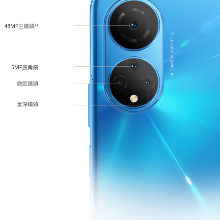
48MP主鏡頭
11
5MP廣角鏡
微距鏡頭
景深鏡頭