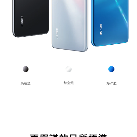
釱空銀
海洋藍
亮麗黑