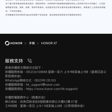
為了盡可能準確地提供產品資訊、規格和特性，HONOR可能會實時調整和修改上述頁面中的文字和圖片，以匹配
實際產品性能、規格、指標、零部件等資訊。如因產品批次和生產供給因素的實時變化，需要進行上述修改和調整
的，不作特別通知。
所有數據來自HONOR labs受控環境下測試結果，產品規格表現將取決於實際使用情況
手機
HONOR X7
服務支持
香港榮耀官方聯絡方式如下：
榮耀服務熱線：(852)36108888 星期一至六 上午9時至晚上9時（星期日及公
眾假期休息）
WhatsApp聯絡方式：(852)95135103
榮耀服務郵箱：hk_support@honor.com
榮耀服務網站：https://www.honor.com/hk/support/
榮耀授權服務中心（朗豪坊店）
辦公地址：旺角亞皆老街8號朗豪坊辦公大樓42樓 07室
工作時間：星期一至日 上午11時至晚上8時（公眾假期休息）