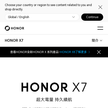
Choose your country or region to see content related to you and
shop directly.
Global / English
Continue
HONOR X7
簡介
查看HONOR全新HONOR X 系列產品-
HONOR X8
了解更多
超大電量 持久續航