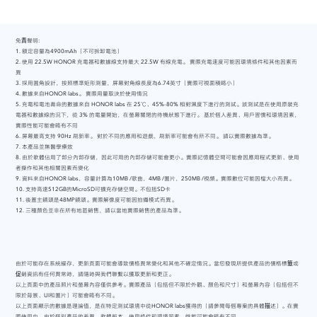
免責聲明:
1. 額定容量為4900mAh（不可拆卸電池）
2. 使用 22.5W HONOR 充電器和數據線支持最大 22.5W 有線充電。 實際充電速度可能因環境條件和其他因素而
異
3. 採用圓角設計，按照標準矩形測量，屏幕對角線長度為6.74英寸（實際可視面積略小）
4. 數據來自HONOR labs。 實際用量取決於使用情況
5. 充電和電池壽命的數據來自 HONOR labs 在 25℃、45%-80% 相對濕度下進行的測試。該測試是在使用原裝充
電器和數據線的況下，從 3% 的電量開始，在螢幕關閉的待機狀態下進行。 基於個人差異、用戶習慣和環境因素，
實際性能可能會略有不同
6. 屏幕最高支持 90Hz 刷新率。 對於不同的應用和遊戲，刷新率可能會有所不同。 請以實際數據為準。
7. 本產品並無醫學療效
8. 由於軟體佔用了部分內部存儲，因此可用的內部存儲可能會更小。實際記憶體空間可能會因應用程式更新、使用
者操作和其他相關因素而變化
9. 資料來自HONOR labs，容量計算為10MB /歌曲，4MB /圖片，250MB /視頻。實際數位可能因檔大小而異。
10. 支持高達512GB的MicroSD可擴充存儲空間。不包括SD卡
11. 後置主鏡頭是48MP鏡頭。實際解像度可能因拍攝模式而異。
12. 三種顏色並非在所有地區銷售，請以當地實際銷售的產品為準。
由於可能存在系統緩存，更新頁面可能會導致價格異常變化和其他不確定情況。當您發現所提供產品的價格標籤或
促銷資訊有任何異常時，請隨時與我們聯繫以獲取更新和更正。
以上頁面中的產品照片和螢幕內容僅供參考。實際產品（包括但不限於外觀、顏色和尺寸）和螢幕內容（包括但不
限於背景、UI和圖片）可能會略有不同。
以上頁面顯示的數據是理論值，是在特定測試環境中從HONOR labs獲得的（請參閱每個專案的具體描述）。在實
際使用中，由於個別產品的差異，軟體版本，使用條件和環境因素，性能可能會略有不同。