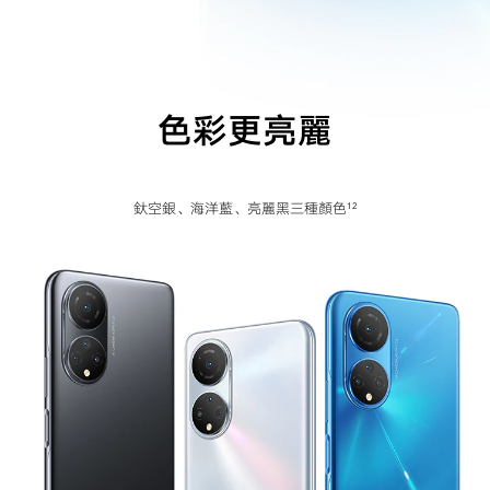
色彩更亮麗
釱空銀、海洋藍、亮麗黑三種顏色
12