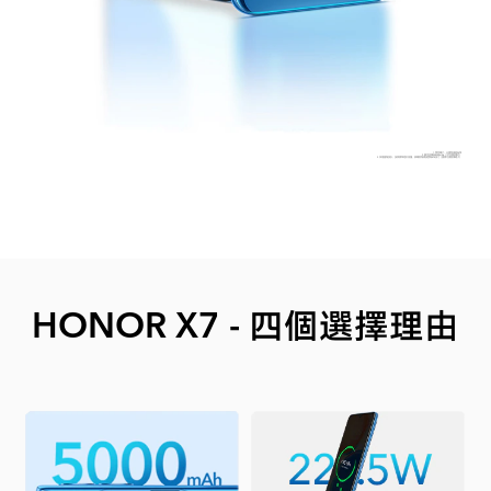
1. 參考圖片，以實物規格為準
2.額定容量為4900mAh（不可拆卸電池）
3. 採用圓角設計，按照標準矩形測量，屏幕對角線長度為6.74英寸（實際可視面積略小）
HONOR X7 - 四個選擇理由