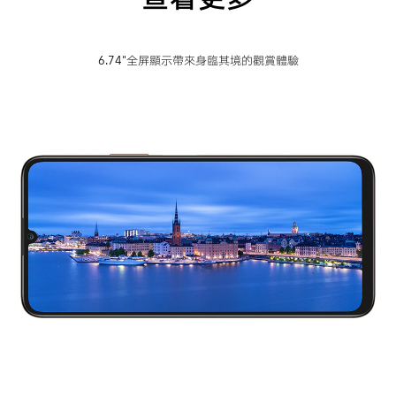
6.74"全屏顯示帶來身臨其境的觀賞體驗