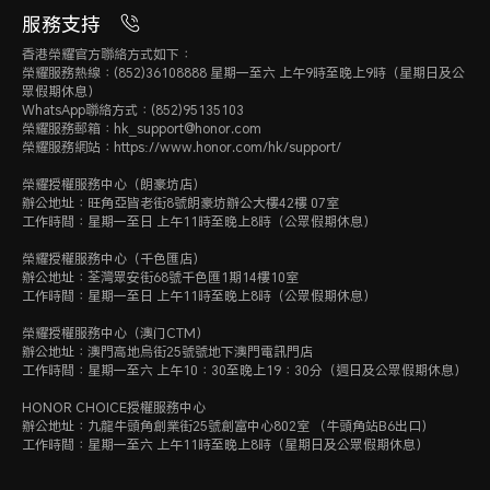
支援
服務支持
香港榮耀官方聯絡方式如下：
榮耀服務熱線：(852)36108888 星期一至六 上午9時至晚上9時（星期日及公
眾假期休息）
WhatsApp聯絡方式：(852)95135103
榮耀服務郵箱：hk_support@honor.com
榮耀服務網站：https://www.honor.com/hk/support/
榮耀授權服務中心（朗豪坊店）
辦公地址：旺角亞皆老街8號朗豪坊辦公大樓42樓 07室
工作時間：星期一至日 上午11時至晚上8時（公眾假期休息）
電池
榮耀授權服務中心（千色匯店）
辦公地址：荃灣眾安街68號千色匯1期14樓10室
工作時間：星期一至日 上午11時至晚上8時（公眾假期休息）
榮耀授權服務中心（澳门CTM）
容量
辦公地址：澳門高地烏街25號號地下澳門電訊門店
工作時間：星期一至六 上午10：30至晚上19：30分（週日及公眾假期休息）
HONOR CHOICE授權服務中心
5100mAh（額定值）
辦公地址：九龍牛頭角創業街25號創富中心802室 （牛頭角站B6出口）
工作時間：星期一至六 上午11時至晚上8時（星期日及公眾假期休息）
5260mAh（典型值）