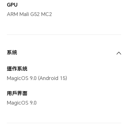
6.74吋，實際可視區域略小於此值。
長寬比例
20:9
顏色
1670萬色
種類