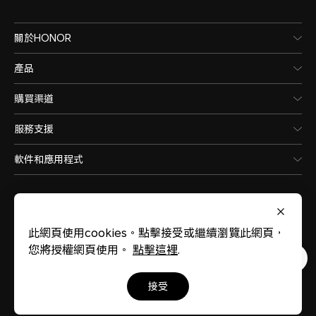
*此容量為標稱電池容量。每部手機的
關於HONOR
略低於此標稱電池容量。
產品
購買渠道
種類
服務支援
鋰離子聚合物電池
軟件和應用程式
有線充電
此網頁使用cookies。點擊接受或繼續瀏覽此網頁，
支援 15W
您將授權網頁使用。
點擊這裡
.
Hong Kong, China
(繁體中文)
*實際充電功率可能會因不同使用情境
接受
網站地圖
使用條款
私隱政策
Cookie政策
際體驗為準。