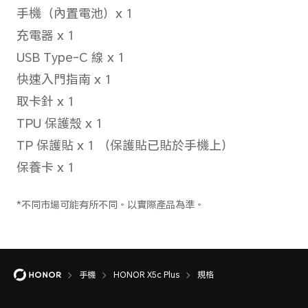
錄製影片
支援1080P（1920x1080）
拍攝功能
人像（含美顏、背景虛化）模
影模式
人臉識別
手機
HONOR X5c Plus
規格