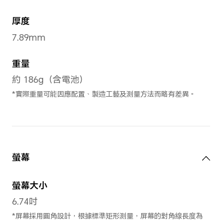
海湖青
,
流星銀
,
尺寸與重量
長度
167.00mm