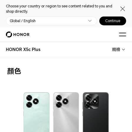
Choose your country or region to see content related to you and
shop directly.
Global / English
Continue
HONOR X5c Plus
規格
顏色