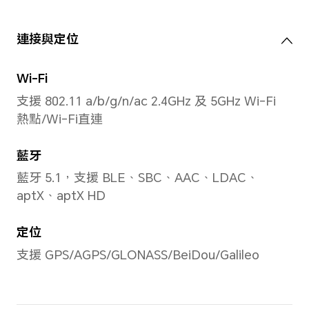
影片分辨率
最高支援1920*1080像素
*像素可能因不同影片拍攝模式而異。
後置閃光燈
後置單LED閃光燈
攝影功能
人像（含美顏、背景虛化）模