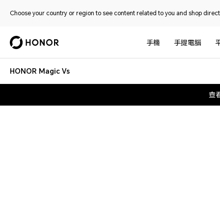
Choose your country or region to see content related to you and shop directl
手機
手提電腦
HONOR Magic Vs
查看