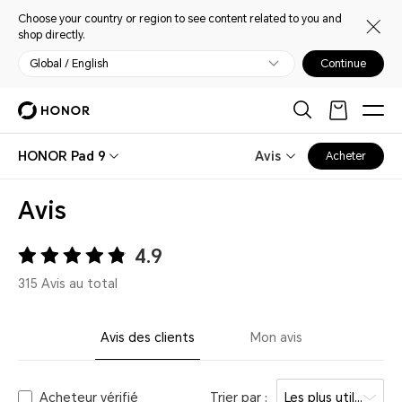
Choose your country or region to see content related to you and
shop directly.
Global / English
Continue
HONOR Pad 9
Avis
Acheter
Avis
4.9
315 Avis au total
Avis des clients
Mon avis
Acheteur vérifié
Trier par :
Les plus utiles