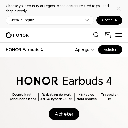
Choose your country or region to see content related to you and
shop directly.
Global / English
Continue
HONOR Earbuds 4
Aperçu
Acheter
Double haut-
Réduction de bruit
46 heures
Traduction
parleur en titane
active hybride 50 dB
d'autonomie
IA
Acheter