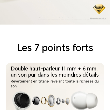
*Les images du produit sont fournies à titre indicatif uniquement, veuillez vous référer aux produits réels.
*50 dB est la profondeur de réduction de bruit maximale offerte par ce produit. Les données proviennent des laboratoires HONOR ; les performances réelles peuvent varier en fonction de facteurs tels que la taille des oreilles, les embouts auriculaires choisis, la structure du conduit auditif, la manière dont les écouteurs sont
portés, la mastication, les mouvements et d'autres conditions.
*Les données d'autonomie de lecture proviennent des laboratoires HONOR, testées avec un volume à 50 % du téléphone HONOR et l'ANC désactivée. La durée réelle peut varier en fonction du volume, de la source audio, de l'environnement et des habitudes d'utilisation.
*La fonction de traduction peut être utilisée dans l'application « HONOR AI Space », disponible sur les téléphones Android et iOS.
Les 7 points forts
Double haut-parleur 11 mm + 6 mm,
un son pur dans les moindres détails
Revêtement en titane, révélant toute la richesse du
son.