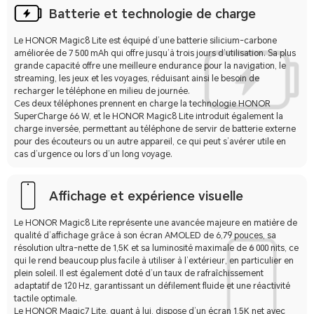
Batterie et technologie de charge
Le HONOR Magic8 Lite est équipé d’une batterie silicium-carbone
améliorée de 7 500 mAh qui offre jusqu’à trois jours d’utilisation. Sa plus
grande capacité offre une meilleure endurance pour la navigation, le
streaming, les jeux et les voyages, réduisant ainsi le besoin de
recharger le téléphone en milieu de journée.
Ces deux téléphones prennent en charge la technologie HONOR
SuperCharge 66 W, et le HONOR Magic8 Lite introduit également la
charge inversée, permettant au téléphone de servir de batterie externe
pour des écouteurs ou un autre appareil, ce qui peut s’avérer utile en
cas d’urgence ou lors d’un long voyage.
Affichage et expérience visuelle
Le HONOR Magic8 Lite représente une avancée majeure en matière de
qualité d’affichage grâce à son écran AMOLED de 6,79 pouces, sa
résolution ultra-nette de 1,5K et sa luminosité maximale de 6 000 nits, ce
qui le rend beaucoup plus facile à utiliser à l’extérieur, en particulier en
plein soleil. Il est également doté d’un taux de rafraîchissement
adaptatif de 120 Hz, garantissant un défilement fluide et une réactivité
tactile optimale.
Le HONOR Magic7 Lite, quant à lui, dispose d’un écran 1,5K net avec