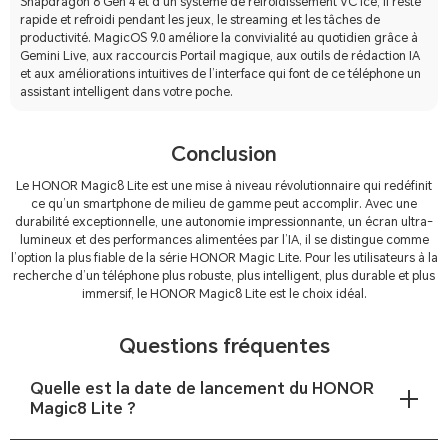
Snapdragon 6 Gen 4 et d’un système de refroidissement VC Ice, il reste
rapide et refroidi pendant les jeux, le streaming et les tâches de
productivité. MagicOS 9.0 améliore la convivialité au quotidien grâce à
Gemini Live, aux raccourcis Portail magique, aux outils de rédaction IA
et aux améliorations intuitives de l’interface qui font de ce téléphone un
assistant intelligent dans votre poche.
Conclusion
Le HONOR Magic8 Lite est une mise à niveau révolutionnaire qui redéfinit
ce qu’un smartphone de milieu de gamme peut accomplir. Avec une
durabilité exceptionnelle, une autonomie impressionnante, un écran ultra-
lumineux et des performances alimentées par l’IA, il se distingue comme
l’option la plus fiable de la série HONOR Magic Lite. Pour les utilisateurs à la
recherche d’un téléphone plus robuste, plus intelligent, plus durable et plus
immersif, le HONOR Magic8 Lite est le choix idéal.
Questions fréquentes
Quelle est la date de lancement du HONOR
Magic8 Lite ?