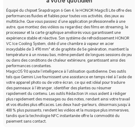
à votre quotidien
Équipé du chipset Snapdragon 6 Gen 4, le HONOR Magic8 Lite offre des
performances fluides et fiables pour toutes vos activités, des jeux au
multitâche. Que vous passiez d’une application professionnelle à une
autre, que montiez des vidéos ou regardiez des films en streaming, le
processeur et la carte graphique améliorés vous garantissent une
expérience stable et réactive. Son système de refroidissement HONOR
VC Ice Cooling System, doté d’une chambre à vapeur en acier
inoxydable de 3 490 mm² et de graphite de 5e génération, maintient la
température à un niveau bas, même pendant de longues sessions de jeu
ou dans des conditions de chaleur extérieure, garantissant ainsi des
performances constantes.
MagicOS 9.0 ajoute l’intelligence à l’utilisation quotidienne. Des outils
tels que Gemini Live fournissent une assistance en temps réel à l’aide de
votre appareil photo ou de votre écran, ce qui est idéal pour traduire
des panneaux à l’étranger, identifier des plantes ou résumer
rapidement du contenu. Les outils Rédaction IA vous aident à rédiger
plus rapidement des messages ou des notes, rendant ainsi votre travail
et vos études plus efficaces. Les deux haut-parleurs, désormais jusqu’à
400 % plus puissants, rendent les vidéos et la musique plus immersives,
tandis que la technologie NFC instantanée offre la commodité du
paiement sans contact.