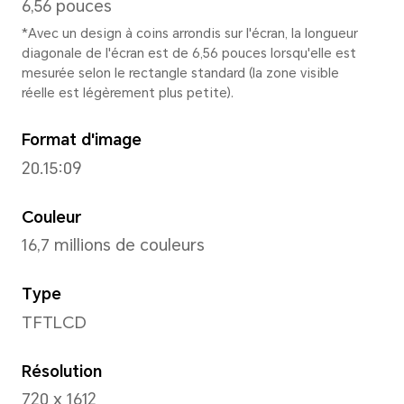
163,59 mm
Largeur
75,33 mm
Épaisseur
8,39 mm
Poids
Environ 192 g (y compris la b