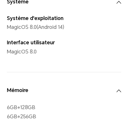
16,7 millions de couleurs
Type
TFTLCD
Résolution
720 x 1612
*Avec un design à coins arrondis sur 
de l'écran est de 1280 x 2800 pixels 
mesurée selon le rectangle standard