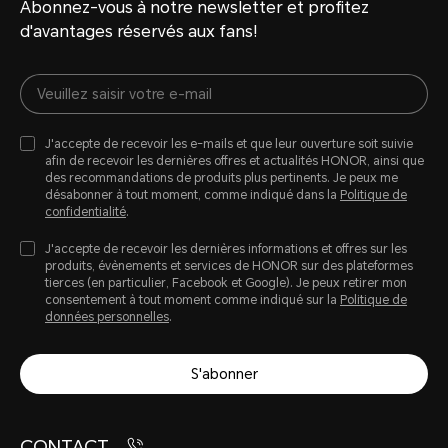
Abonnez-vous à notre newsletter et profitez
d'avantages réservés aux fans!
J'accepte de recevoir les e-mails et que leur ouverture soit suivie
afin de recevoir les dernières offres et actualités HONOR, ainsi que
Réseau cellulaire
des recommandations de produits plus pertinents. Je peux me
désabonner à tout moment, comme indiqué dans la
Politique de
confidentialité
.
J'accepte de recevoir les dernières informations et offres sur les
produits, évènements et services de HONOR sur des plateformes
Norme réseau
tierces (en particulier, Facebook et Google). Je peux retirer mon
consentement à tout moment comme indiqué sur la
Politique de
données personnelles
.
JDY-LX2
S'abonner
4G (LTE TDD/LTE FDD)
3G (WCDMA)
CONTACT