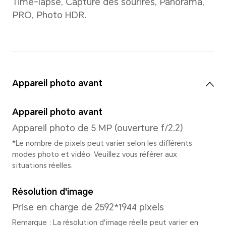
Fréquence dominante du C
2*Cortex-A75 jusqu'à 2.0Gh
jusqu'à 1.8Ghz
GPU
ARM Mali G52 MC2