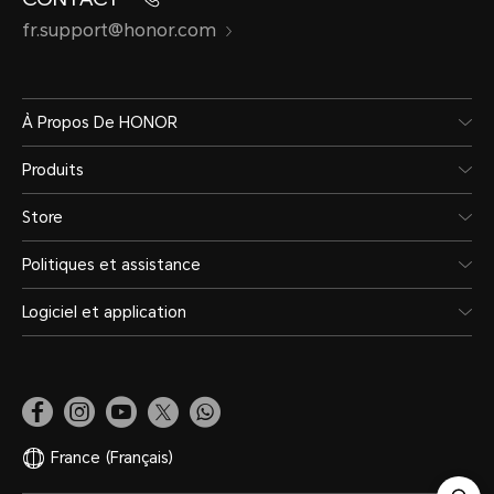
fr.support@honor.com
2G (GSM)
*Les fonctions disponibles sur le ré
À Propos De HONOR
dépendent des situations du réseau
Produits
du déploiement des services associ
Store
Politiques et assistance
Service de données
Logiciel et application
LTE TDD/LTE
FDD/HSPA/HSPA+/WCDMA/
*Les réseaux et les bandes de fré
France
(Français)
varier selon la région, en fonction 