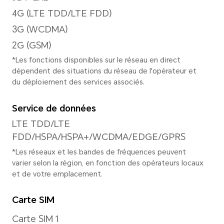
720/1080P@30fps
Mode de mise au point
10X zoom digital
Résolution d'image
Supporté 8160*6120 pixels
*La résolution réelle de l'image peu
du mode de prise de vue.