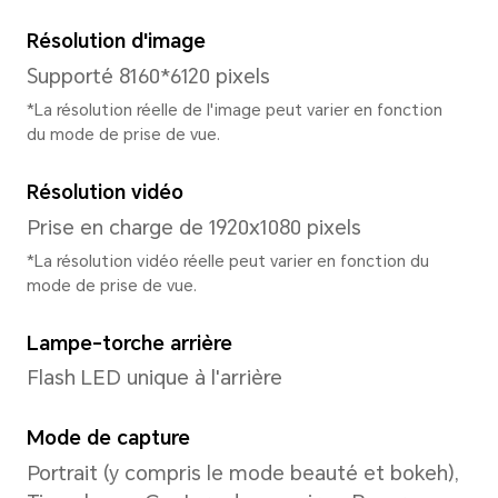
Processeur
Modèle de CPU
MediaTek Helio G85
Type de CPU
Octa-core