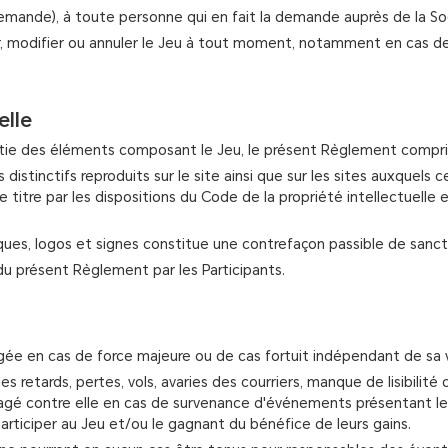
 demande), à toute personne qui en fait la demande auprès de la So
er, modifier ou annuler le Jeu à tout moment, notamment en cas de
elle
partie des éléments composant le Jeu, le présent Règlement compri
istinctifs reproduits sur le site ainsi que sur les sites auxquels c
ce titre par les dispositions du Code de la propriété intellectuell
ques, logos et signes constitue une contrefaçon passible de sanct
 du présent Règlement par les Participants.
agée en cas de force majeure ou de cas fortuit indépendant de sa 
 retards, pertes, vols, avaries des courriers, manque de lisibilité 
gé contre elle en cas de survenance d'événements présentant les c
participer au Jeu et/ou le gagnant du bénéfice de leurs gains.