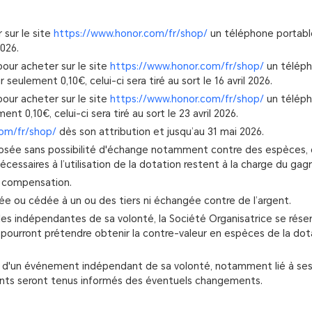
 sur le site
https://www.honor.com/fr/shop/
un téléphone portable
2026.
our acheter sur le site
https://www.honor.com/fr/shop/
un téléph
eulement 0,10€, celui-ci sera tiré au sort le 16 avril 2026.
our acheter sur le site
https://www.honor.com/fr/shop/
un téléph
t 0,10€, celui-ci sera tiré au sort le 23 avril 2026.
om/fr/shop/
dès son attribution et jusqu’au 31 mai 2026.
posée sans possibilité d'échange notamment contre des espèces, d
cessaires à l’utilisation de la dotation restent à la charge du gag
e compensation.
ée ou cédée à un ou des tiers ni échangée contre de l’argent.
es indépendantes de sa volonté, la Société Organisatrice se rése
ne pourront prétendre obtenir la contre-valeur en espèces de la 
ce d'un événement indépendant de sa volonté, notamment lié à ses 
ipants seront tenus informés des éventuels changements.