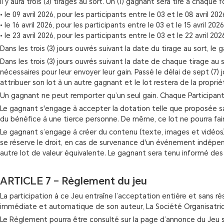
Il y aura trois (3) tirages au sort. Un (1) gagnant sera tiré à chaque 
• le 09 avril 2026, pour les participants entre le 03 et le 08 avril 202
• le 16 avril 2026, pour les participants entre le 03 et le 15 avril 2026
• le 23 avril 2026, pour les participants entre le 03 et le 22 avril 202
Dans les trois (3) jours ouvrés suivant la date du tirage au sort, le 
Dans les trois (3) jours ouvrés suivant la date de chaque tirage a
nécessaires pour leur envoyer leur gain. Passé le délai de sept (7)
attribuer son lot à un autre gagnant et le lot restera de la propri
Un gagnant ne peut remporter qu’un seul gain. Chaque Participant
Le gagnant s'engage à accepter la dotation telle que proposée sa
du bénéfice à une tierce personne. De même, ce lot ne pourra fa
Le gagnant s’engage à créer du contenu (texte, images et vidéos
se réserve le droit, en cas de survenance d'un événement indépend
autre lot de valeur équivalente. Le gagnant sera tenu informé d
ARTICLE 7 – Règlement du jeu
La participation à ce Jeu entraîne l’acceptation entière et sans 
immédiate et automatique de son auteur, La Société Organisatrice s
Le Règlement pourra être consulté sur la page d’annonce du Jeu s