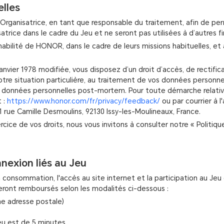
lles
Organisatrice, en tant que responsable du traitement, afin de perm
trice dans le cadre du Jeu et ne seront pas utilisées à d’autres fi
ilité de HONOR, dans le cadre de leurs missions habituelles, et a
anvier 1978 modifiée, vous disposez d’un droit d’accès, de rectif
tre situation particulière, au traitement de vos données personnell
os données personnelles post-mortem. Pour toute démarche relative 
t :
https://www.honor.com/fr/privacy/feedback/
ou par courrier à
rue Camille Desmoulins, 92130 Issy-les-Moulineaux, France.
rcice de vos droits, nous vous invitons à consulter notre « Politi
exion liés au Jeu
 consommation, l'accès au site internet et la participation au Jeu 
 seront remboursés selon les modalités ci-dessous :
e adresse postale)
u est de 5 minutes.