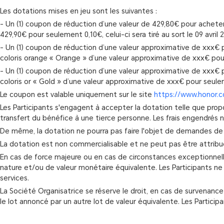
Les dotations mises en jeu sont les suivantes :
- Un (1) coupon de réduction d’une valeur de 429,80€ pour acheter
429,90€ pour seulement 0,10€, celui-ci sera tiré au sort le 09 avril 
- Un (1) coupon de réduction d’une valeur approximative de xxx€ p
coloris orange « Orange » d’une valeur approximative de xxx€ pour s
- Un (1) coupon de réduction d’une valeur approximative de xxx€ p
coloris or « Gold » d’une valeur approximative de xxx€ pour seulemen
Le coupon est valable uniquement sur le site
https://www.honor.c
Les Participants s'engagent à accepter la dotation telle que pro
transfert du bénéfice à une tierce personne. Les frais engendrés né
De même, la dotation ne pourra pas faire l'objet de demandes d
La dotation est non commercialisable et ne peut pas être attribu
En cas de force majeure ou en cas de circonstances exceptionnell
nature et/ou de valeur monétaire équivalente. Les Participants 
services.
La Société Organisatrice se réserve le droit, en cas de survenan
le lot annoncé par un autre lot de valeur équivalente. Les Partic