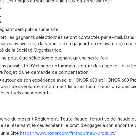
fois. Les tirages au sort auront lieu aux dates suivantes :
6.
.
6.
gagnant sera publié sur le site.
u sort, les gagnants sélectionnés seront contactés par e-mail. Dan
 jours sans avoir reçu la réponse d’un gagnant ou en ayant reçu une
été de la Société Organisatrice.
 ne peut être sélectionné gagnant qu’une seule fois.
ns possibilité d'échange notamment contre des espèces, d'autres 
ire l'objet d’une demande de compensation.
) autour de son expérience avec le HONOR 600 et HONOR 600 Pro et
ant de sa volonté, notamment lié à ses fournisseurs ou à des circ
es éventuels changements.
réserve du présent Règlement. Toute fraude, tentative de fraude o
e réservant, le cas échéant, le droit d’engager à son encontre des 
ur le Site
https://www.honor.com/fr/shop/new-product/