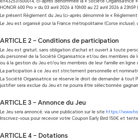
89432531500014, ci-après dénommée la « Société Organisatrice », 
HONOR 600 Pro » du 03 avril 2026 à 10h00 au 22 avril 2026 à 23h59
Le présent Règlement du Jeu (ci-après dénommé le « Règlement »)
Le Jeu est organisé pour la France métropolitaine (Corse incluse),
ARTICLE 2 – Conditions de participation
Le Jeu est gratuit, sans obligation d'achat et ouvert à toute pers
du personnel de la Société Organisatrice et/ou des membres de leu
ou à la gestion du Jeu et/ou les membres de leur famille en ligne 
La participation à ce Jeu est strictement personnelle et nominati
La Société Organisatrice se réserve le droit de demander à tout P
justifier sera exclue du Jeu et ne pourra être sélectionnée gagnan
ARTICLE 3 – Annonce du Jeu
Le Jeu sera annoncé, via une publication sur le site
https://www.h
Inscrivez-vous pour recevoir votre Coupon Early Bird 150€ et te
ARTICLE 4 – Dotations