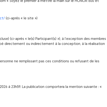
 nom « Soyez le premier à mettre la main sur le HONOR 600 et
ct/
(ci-après « le site »)
use) (ci-après « le(s) Participant(s) »), à l’exception des membres
pé directement ou indirectement à la conception, à la réalisation
personne ne remplissant pas ces conditions ou refusant de les
l 2026 à 23h59. La publication comportera la mention suivante : «