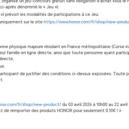
organise un jeu-concours gratuit sans obligation d’achat sous le
 (ci-après dénommé le « Jeu »).
 prévoit les modalités de participations à ce Jeu.
 uniquement sur le site
https://www.honor.com/fr/shop/new-produ
onne physique majeure résidant en France métropolitaine (Corse incl
r famille en ligne directe, ainsi que toute personne ayant partici
directe.
ve.
articipant de justifier des conditions ci-dessus exposées. Toute 
t.
onor.com/fr/shop/new-product/
du 03 avril 2026 à 10h00 au 22 avri
ntez de remporter des produits HONOR pour seulement 0,10€ ! »