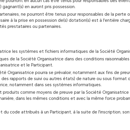
 ne pourront en aucun cas être tenus pour responsables des éventuel
(s) gagnant(s) en auront pris possession.
tenaires, ne pourront être tenus pour responsables de la perte ou du
saire à la prise en possession de(s) dotation(s) est à l'entière c
és prestataires ou partenaires.
trice les systèmes et fichiers informatiques de la Société Organis
ques de la Société Organisatrice dans des conditions raisonnables
isatrice et le Participant.
iété Organisatrice pourra se prévaloir, notamment aux fins de pre
 des rapports de suivi ou autres états) de nature ou sous format o
trice, notamment dans ses systèmes informatiques.
ont produits comme moyens de preuve par la Société Organisatrice 
 manière, dans les mêmes conditions et avec la même force proban
et du code attribués à un Participant, à la suite de l'inscription, s