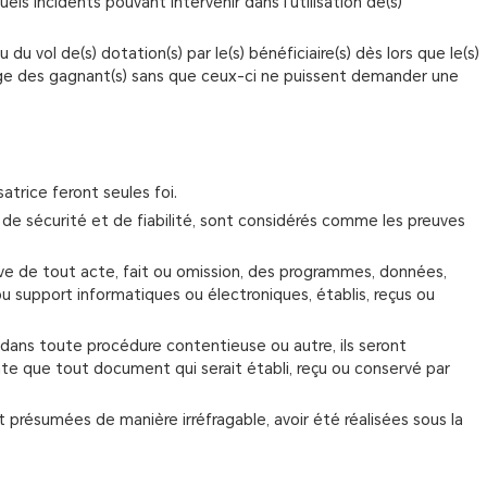
s incidents pouvant intervenir dans l'utilisation de(s)
 vol de(s) dotation(s) par le(s) bénéficiaire(s) dès lors que le(s)
harge des gagnant(s) sans que ceux-ci ne puissent demander une
atrice feront seules foi.
 de sécurité et de fiabilité, sont considérés comme les preuves
uve de tout acte, fait ou omission, des programmes, données,
u support informatiques ou électroniques, établis, reçus ou
dans toute procédure contentieuse ou autre, ils seront
te que tout document qui serait établi, reçu ou conservé par
ont présumées de manière irréfragable, avoir été réalisées sous la