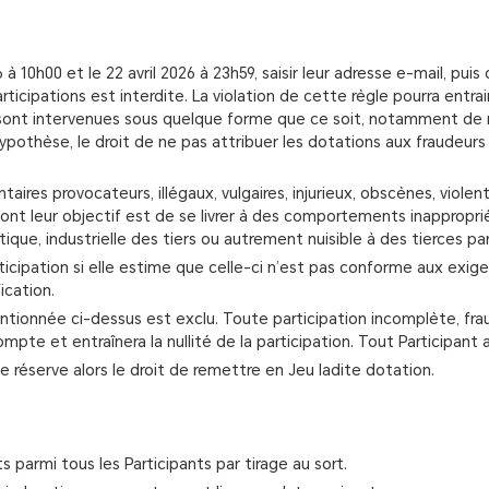
26 à 10h00 et le 22 avril 2026 à 23h59, saisir leur adresse e-mail, p
icipations est interdite. La violation de cette règle pourra entrain
s sont intervenues sous quelque forme que ce soit, notamment de m
hypothèse, le droit de ne pas attribuer les dotations aux fraudeur
res provocateurs, illégaux, vulgaires, injurieux, obscènes, violents
ont leur objectif est de se livrer à des comportements inappropriés 
tique, industrielle des tiers ou autrement nuisible à des tierces par
articipation si elle estime que celle-ci n’est pas conforme aux ex
ication.
entionnée ci-dessus est exclu. Toute participation incomplète, f
te et entraînera la nullité de la participation. Tout Participant a
 réserve alors le droit de remettre en Jeu ladite dotation.
 parmi tous les Participants par tirage au sort.