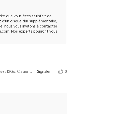
re que vous êtes satisfait de
 d'un disque dur supplémentaire,
ue, nous vous invitons à contacter
or.com. Nos experts pourront vous
Par HONOR MagicBook X 16 2024 Intel® Core™ i5 de 12e génération,16 Pouces,16+512Go, Clavier AZERTY, Space Gray
Signaler
0