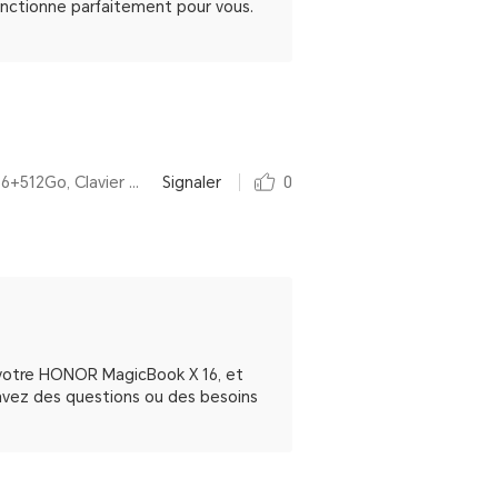
onctionne parfaitement pour vous.
Par HONOR MagicBook X 16 2024 Intel® Core™ i5 de 12e génération,16 Pouces,16+512Go, Clavier AZERTY, Space Gray
Signaler
0
 votre HONOR MagicBook X 16, et
 avez des questions ou des besoins