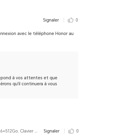
Signaler
0
rconnexion avec le téléphone Honor au
épond à vos attentes et que
rons qu'il continuera à vous
Par HONOR MagicBook X 16 2024 Intel® Core™ i5 de 12e génération,16 Pouces,16+512Go, Clavier AZERTY, Space Gray
Signaler
0