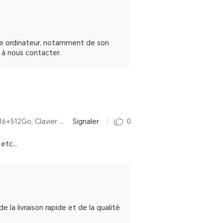
re ordinateur, notamment de son
s à nous contacter.
Par HONOR MagicBook X 16 2024 Intel® Core™ i5 de 12e génération,16 Pouces,16+512Go, Clavier AZERTY, Space Gray
Signaler
0
etc...
la livraison rapide et de la qualité