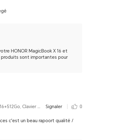
tégé
e votre HONOR MagicBook X 16 et
es produits sont importantes pour
Par HONOR MagicBook X 16 2024 Intel® Core™ i5 de 12e génération,16 Pouces,16+512Go, Clavier AZERTY, Space Gray
Signaler
0
ces c'est un beau rapoort qualité /