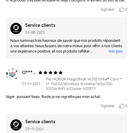
n. le produit très bien emballé et déjà configuré. vraiment un bon achat.
Signaler
0
Service clients
31-08-2023
Nous sommes très heureux de savoir que nos produits répondent
à vos attentes. Nous faisons de notre mieux pour offrir à nos clients
une expérience positive, et nos produits reflètent la qualité et
Voir plus
l'efficacité à un prix équitable.
O**************
Par HONOR MagicBook 14 2021/Intel® Core ™
27-11-2021
i7-1165G7/Windows 10 Home/16Go/SSD
512Go/WiFi 6/Clavier AZERTY
léger, puissant beau, fluide je ne regrette pas mon achat.
Signaler
0
Service clients
29-11-2021