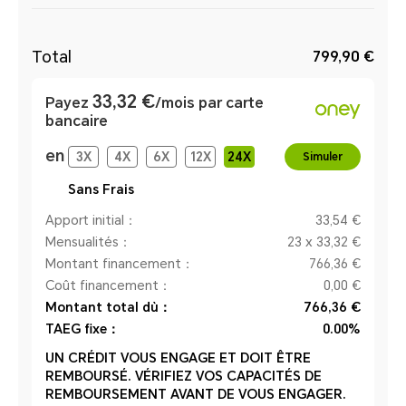
Total
799,90 €
33,32 €
Payez
/mois par carte
bancaire
en
3
X
4
X
6
X
12
X
24
X
Simuler
Sans Frais
Apport initial：
33,54 €
Mensualités：
23 x 33,32 €
Montant financement：
766,36 €
Coût financement：
0,00 €
Montant total dù：
766,36 €
TAEG fixe：
0.00%
UN CRÉDIT VOUS ENGAGE ET DOIT ÊTRE
REMBOURSÉ. VÉRIFIEZ VOS CAPACITÉS DE
REMBOURSEMENT AVANT DE VOUS ENGAGER.