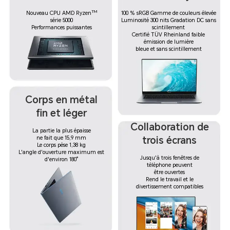
TM
Nouveau CPU AMD Ryzen
100 % sRGB Gamme de couleurs élevée
série 5000
Luminosité 300 nits Gradation DC sans
Performances puissantes
scintillement
Certifié TÜV Rheinland faible
émission de lumière
bleue et sans scintillement
Corps en métal
fin et léger
Collaboration de
La partie la plus épaisse
ne fait que 15,9 mm
trois écrans
Le corps pèse 1,38 kg
L'angle d'ouverture maximum est
Jusqu'à trois fenêtres de
d'environ 180°
téléphone peuvent
être ouvertes
Rend le travail et le
divertissement compatibles