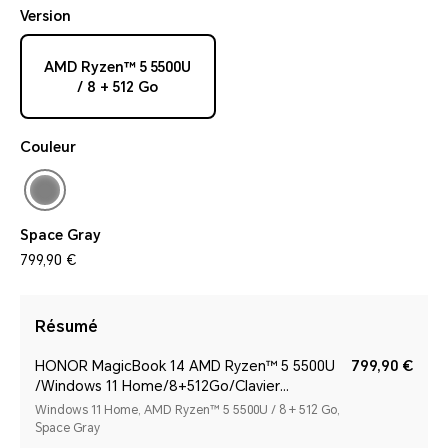
Version
AMD Ryzen™ 5 5500U
/ 8 + 512 Go
Couleur
Space Gray
799,90 €
Résumé
HONOR MagicBook 14 AMD Ryzen™ 5 5500U
799,90 €
/Windows 11 Home/8+512Go/Clavier
AZERTY/Space Gray
Windows 11 Home, AMD Ryzen™ 5 5500U / 8 + 512 Go,
Space Gray