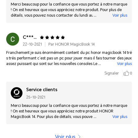
Merci beaucoup pour la confiance que vous portez à notre marque
! On est heureux que vous appréciez notre produit. Pour plus de
détails, vous pouvez nous contacter du lundi au vendredi, de 9 h à
Voir plus
18 h, par téléphone (0805542740), par e-mail
(fr.support@hihonor.com) ou par chat.
C*************
22-10-2021
Par HONOR MagicBook 14
Franchement je suis énormément content du pc honor magicbook 14 trè
s très performant c’est pas un pc pour jouer mais il fais tourner des jeux
assez puissant qui sont sur les nouvelles consoles Le Pc est très rapide p
Voir plus
rend 10 secondes à s’allumer les applications s’allume et se ferme très vi
Signaler
0
te c cool Bref je recommande le pc vous serez pas déçu et la command
e je pris en DPD de 2 à 8 jours et je les reçu dans les temps donc que du
positif
Service clients
25-10-2021
Merci beaucoup pour la confiance que vous portez à notre marque
! On est heureux que vous appréciez notre produit HONOR
MagicBook 14. Pour plus de détails, vous pouvez nous contacter du
Voir plus
lundi au vendredi, de 9 h à 18 h, par téléphone (0805542740), par e-
mail (fr.support@hihonor.com) ou par chat.
Voir plus