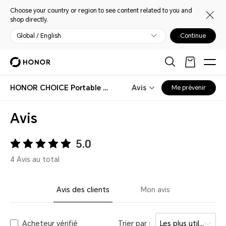
Choose your country or region to see content related to you and
shop directly.
Global / English
Continue
HONOR CHOICE Portable Bluetooth Speaker
Avis
Me prévenir
Avis
5.0
4 Avis au total
Avis des clients
Mon avis
Acheteur vérifié
Trier par :
Les plus utiles