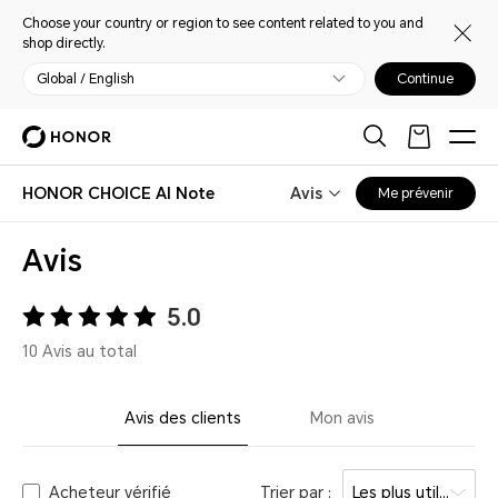
Choose your country or region to see content related to you and
shop directly.
Global / English
Continue
HONOR CHOICE AI Note
Avis
Me prévenir
Avis
5.0
10 Avis au total
Avis des clients
Mon avis
Acheteur vérifié
Trier par :
Les plus utiles