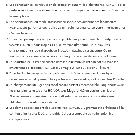
Les performances de réduction de bruit proviennent des laboratoires HONOR, et les
performances réelles varient selon les facteurs tels que l'environnement d'écoute et
le smartphone.
Les performances du mode Transparence sonore proviennent des laboratoires
HONOR. Les performances réelles varient selon la distance de votre interlocuteur et
d'autres facteurs.
La fenêtre pop-up d'appairage est compatible uniquement avec les smartphones et
tablettes HONOR sous Magic UI 4.0 ou version ultérieure. Pour les autres
smartphones, le mode d'appairage Bluetooth classique est supporté. Cette
fonctionnalité nécessite les mises à jour les plus récentes de votre smartphone.
La réduction de la latence sonore dans les jeux mobiles est compatible avec les
smartphones et tablettes HONOR sous Magic UI 4.0 ou version ultérieure.
Dans les 3 minutes qui suivent après avoir retirés les écouteurs, la musique
redémarre automatiquement lorsque les écouteurs sont repositionnés dans l'oreille.
Le changement intelligent du canal sonore sortant est compatible uniquement avec
les smartphones et tablettes HONOR sous Magic UI 4.0 ou version ultérieure.
Si vous ressentez une gêne lors de l'utilisation de vos écouteurs, arrêtez leur
utilisation et consultez un médecin.
Les données proviennent des laboratoires HONOR. 5.5 grammes fait référence à la
configuration la plus légère, le poids réel est susceptible de varier selon les
configurations.