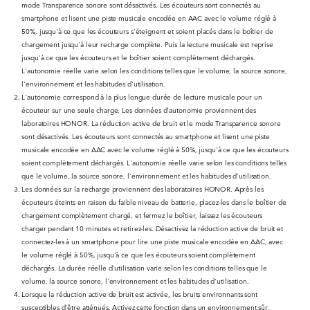
mode Transparence sonore sont désactivés. Les écouteurs sont connectés au
smartphone et lisent une piste musicale encodée en AAC avec le volume réglé à
50%, jusqu'à ce que les écouteurs s'éteignent et soient placés dans le boîtier de
chargement jusqu'à leur recharge complète. Puis la lecture musicale est reprise
jusqu'à ce que les écouteurs et le boîtier soient complètement déchargés.
L'autonomie réelle varie selon les conditions telles que le volume, la source sonore,
l'environnement et les habitudes d'utilisation.
L'autonomie correspond à la plus longue durée de lecture musicale pour un
écouteur sur une seule charge. Les données d'autonomie proviennent des
laboratoires HONOR. La réduction active de bruit et le mode Transparence sonore
sont désactivés. Les écouteurs sont connectés au smartphone et lisent une piste
musicale encodée en AAC avec le volume réglé à 50%, jusqu'à ce que les écouteurs
soient complètement déchargés. L'autonomie réelle varie selon les conditions telles
que le volume, la source sonore, l'environnement et les habitudes d'utilisation.
Les données sur la recharge proviennent des laboratoires HONOR. Après les
écouteurs éteints en raison du faible niveau de batterie, placez-les dans le boîtier de
chargement complètement chargé, et fermez le boîtier, laissez les écouteurs
charger pendant 10 minutes et retirez-les. Désactivez la réduction active de bruit et
connectez-les à un smartphone pour lire une piste musicale encodée en AAC, avec
le volume réglé à 50%, jusqu'à ce que les écouteurs soient complètement
déchargés. La durée réelle d'utilisation varie selon les conditions telles que le
volume, la source sonore, l'environnement et les habitudes d'utilisation.
Lorsque la réduction active de bruit est activée, les bruits environnants sont
susceptibles d'être atténués. Activez cette fonction dans un environnement sûr.