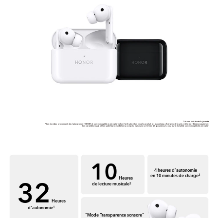
*Un son clair toute la journée.
*Les données proviennent des laboratoires HONOR et sont susceptibles de varier selon l'utilisation.Les visuels produit et les contenus d'écran sont fournis à titre de référence seulement.
Les caractéristiques et les spécifications réelles (y compris mais sans se limiter à l'apparence, la couleur et la taille) sont susceptibles de varier.
10
4 heures d'autonomie
32
en 10 minutes de charge
3
Heures
de lecture musicale
2
Heures
d'autonomie
1
"Mode Transparence sonsore"