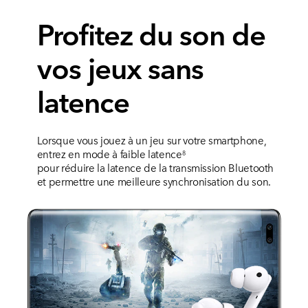
Ouvrez le boîtier et
Profitez du son de
connectez-les
vos jeux sans
Après l'ouverture du boîtier, le smartphone trouve
latence
automatiquement les écouteurs et s'appaire
rapidement à eux. Il vous suffit désormais de les
ouvrir pour les futures utilisations, et de les porter
pour écouter la musique. Les informations sur la
Lorsque vous jouez à un jeu sur votre smartphone,
batterie des écouteurs et du boîtier de
entrez en mode à faible latence
8
chargement s'affichent dans une fenêtre pop-up
pour réduire la latence de la transmission Bluetooth
sur votre smartphone
.
7
et permettre une meilleure synchronisation du son.