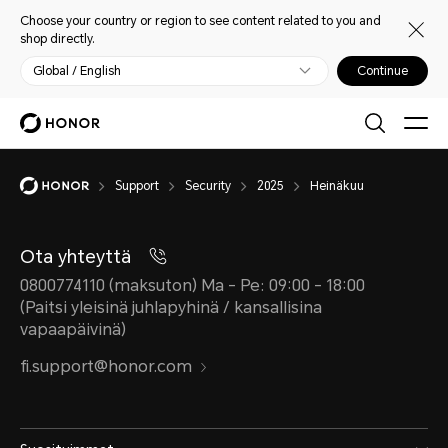
Choose your country or region to see content related to you and
shop directly.
Global / English
Continue
Support
Security
2025
Heinäkuu
Ota yhteyttä
0800774110 (maksuton) Ma - Pe: 09:00 - 18:00
(Paitsi yleisinä juhlapyhinä / kansallisina
vapaapäivinä)
fi.support@honor.com