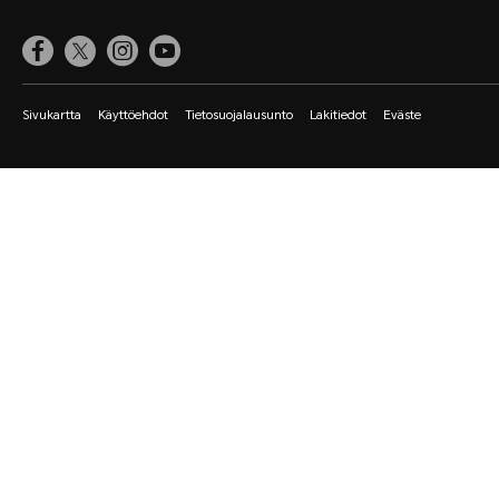
Sivukartta
Käyttöehdot
Tietosuojalausunto
Lakitiedot
Eväste