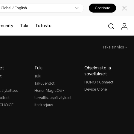
Global / English
Continue
munity
Tuki
Tutustu
Takaisin ylös
et
Tuki
Ohjelmisto ja
sovellukset
t
Tuki
HONOR Connect
Takuuehdot
Device Clone
 älylaitteet
Honor MagicOS -
otteet
turvallisuuspäivitykset
CHOICE
Itsekorjaus