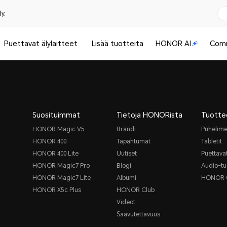
y.
Puettavat älylaitteet
Lisää tuotteita
HONOR AI
Com
Suosituimmat
Tietoja HONORista
Tuotte
HONOR Magic V5
Brändi
Puhelime
HONOR 400
Tapahtumat
Tabletit
HONOR 400 Lite
Uutiset
Puettavat
HONOR Magic7 Pro
Blogi
Audio-tu
HONOR Magic7 Lite
Albumi
HONOR 
HONOR X5c Plus
HONOR Club
Videot
Saavutettavuus