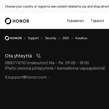
Choose your country or region to see content related to you and shop directl
Puhelimet
Tabletit
Support
Security
2025
Kesäkuu
Ota yhteyttä
0800774110 (maksuton) Ma - Pe: 09:00 - 18:00
(Paitsi yleisinä juhlapyhinä / kansallisina vapaapäivinä)
fi.support@honor.com