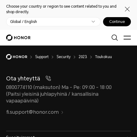
Choose your country or region to see content related to you and
shop directly.
Global / English
Continue
Support
Security
2023
Toukokuu
Ota yhteyttä
0800774110 (maksuton) Ma - Pe: 09:00 - 18:00
(Paitsi yleisinä juhlapyhinä / kansallisina
vapaapäivinä)
fi.support@honor.com