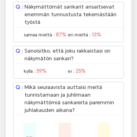
Q :
Näkymättömät sankarit ansaitsevat
enemmän tunnustusta tekemästään
työstä
87%
13%
samaa mieltä :
eri mieltä :
Q :
Sanoisitko, että joku rakkaistasi on
näkymätön sankari?
59%
25%
kyllä :
ei :
Q :
Mikä seuraavista auttaisi meitä
tunnistamaan ja juhlimaan
näkymättömiä sankareita paremmin
juhlakauden aikana?