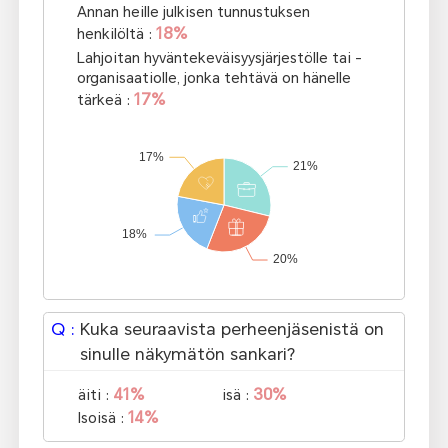
Annan heille julkisen tunnustuksen
18%
henkilöltä :
Lahjoitan hyväntekeväisyysjärjestölle tai -
organisaatiolle, jonka tehtävä on hänelle
17%
tärkeä :
Q :
Kuka seuraavista perheenjäsenistä on
sinulle näkymätön sankari?
41%
30%
äiti :
isä :
14%
Isoisä :