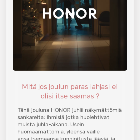
Mitä jos joulun paras lahjasi ei
olisi itse saamasi?
Tänä jouluna HONOR juhlii näkymättömiä
sankareita: ihmisiä jotka huolehtivat
muista juhla-aikana. Usein
huomaamattomia, yleensä vaille
ansaitsemaansa kunnioitusta jääviä, ja