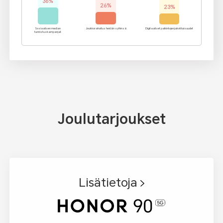
36%
26%
23%
Sosiaalisen median
Joukkorahoitus heidän syihinsä
Digitaaliset palkintojenjakotilaisuudet
tunnistuskampanjat
Joulutarjoukset
Lisätietoja