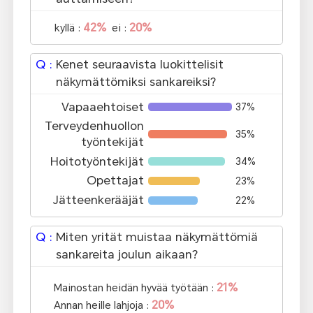
42%
20%
kyllä :
ei :
Q :
Kenet seuraavista luokittelisit
näkymättömiksi sankareiksi?
Vapaaehtoiset
37%
Terveydenhuollon
35%
työntekijät
Hoitotyöntekijät
34%
Opettajat
23%
Jätteenkerääjät
22%
Q :
Miten yrität muistaa näkymättömiä
sankareita joulun aikaan?
21%
Mainostan heidän hyvää työtään :
20%
Annan heille lahjoja :