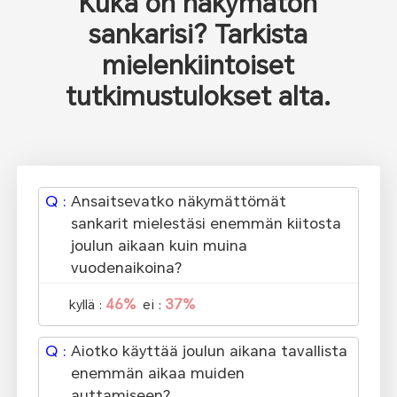
Kuka on näkymätön
sankarisi? Tarkista
mielenkiintoiset
tutkimustulokset alta.
Q :
Ansaitsevatko näkymättömät
sankarit mielestäsi enemmän kiitosta
joulun aikaan kuin muina
vuodenaikoina?
46%
37%
kyllä :
ei :
Q :
Aiotko käyttää joulun aikana tavallista
enemmän aikaa muiden
auttamiseen?