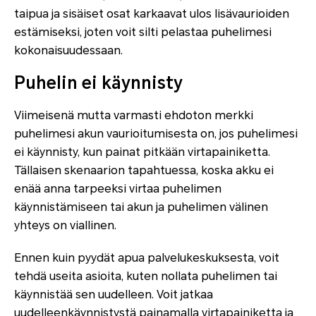
taipua ja sisäiset osat karkaavat ulos lisävaurioiden
estämiseksi, joten voit silti pelastaa puhelimesi
kokonaisuudessaan.
Puhelin ei käynnisty
Viimeisenä mutta varmasti ehdoton merkki
puhelimesi akun vaurioitumisesta on, jos puhelimesi
ei käynnisty, kun painat pitkään virtapainiketta.
Tällaisen skenaarion tapahtuessa, koska akku ei
enää anna tarpeeksi virtaa puhelimen
käynnistämiseen tai akun ja puhelimen välinen
yhteys on viallinen.
Ennen kuin pyydät apua palvelukeskuksesta, voit
tehdä useita asioita, kuten nollata puhelimen tai
käynnistää sen uudelleen. Voit jatkaa
uudelleenkäynnistystä painamalla virtapainiketta ja