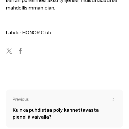
kerran puhelimesi akku tyhjenee, muista ladata se
mahdollisimman pian.
Lähde: HONOR Club
Previous
Kuinka puhdistaa pöly kannettavasta
pienellä vaivalla?