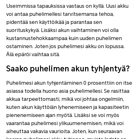
Useimmissa tapauksissa vastaus on kyllä. Uusi akku
voi antaa puhelimellesi tarvitsemansa tehoa,
pidentää sen käyttöikää ja parantaa sen
suorituskykyä. Lisäksi akun vaihtaminen voi olla
kustannustehokkaampaa kuin uuden puhelimen
ostaminen. Joten jos puhelimesi akku on lopussa.
Älä epäröi vaihtaa sitä.
Saako puhelimen akun tyhjentyä?
Puhelimesi akun tyhjentäminen 0 prosenttiin on itse
asiassa todella huono asia puhelimellesi. Se rasittaa
akkua tarpeettomasti, mikä voi johtaa ongelmiin,
kuten akun käyttöiän lyhenemiseen ja kapasiteetin
pienenemiseen ajan myötä. Lisäksi se voi myös
vaarantaa puhelimesi ylikuumenemisen, mikä voi
aiheuttaa vakavia vaurioita. Joten, kun seuraavan