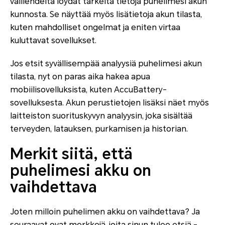
välilehdeltä löydät tärkeitä tietoja puhelimesi akun
kunnosta. Se näyttää myös lisätietoja akun tilasta,
kuten mahdolliset ongelmat ja eniten virtaa
kuluttavat sovellukset.
Jos etsit syvällisempää analyysiä puhelimesi akun
tilasta, nyt on paras aika hakea apua
mobiilisovelluksista, kuten AccuBattery-
sovelluksesta. Akun perustietojen lisäksi näet myös
laitteiston suorituskyvyn analyysin, joka sisältää
terveyden, latauksen, purkamisen ja historian.
Merkit siitä, että
puhelimesi akku on
vaihdettava
Joten milloin puhelimen akku on vaihdettava? Ja
seuraavat ovat merkkejä, joita sinun tulee etsiä -