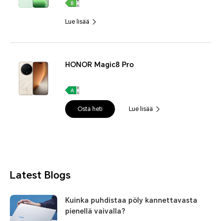
Lue lisää
HONOR Magic8 Pro
Osta heti
Lue lisää
Latest Blogs
Kuinka puhdistaa pöly kannettavasta
pienellä vaivalla?