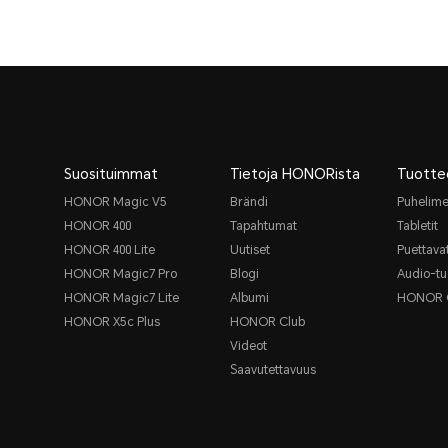
Suosituimmat
Tietoja HONORista
Tuotte
HONOR Magic V5
Brändi
Puhelime
HONOR 400
Tapahtumat
Tabletit
HONOR 400 Lite
Uutiset
Puettavat
HONOR Magic7 Pro
Blogi
Audio-tu
HONOR Magic7 Lite
Albumi
HONOR 
HONOR X5c Plus
HONOR Club
Videot
Saavutettavuus