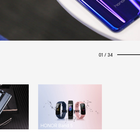
01
/
34
HONOR Band 5