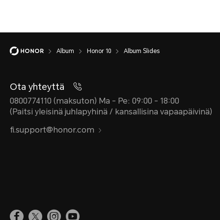
Album
Honor 10
Album Slides
Ota yhteyttä
0800774110 (maksuton) Ma - Pe: 09:00 - 18:00
(Paitsi yleisinä juhlapyhinä / kansallisina vapaapäivinä)
fi.support@honor.com