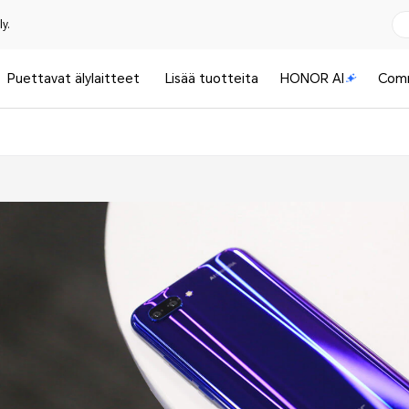
y.
Puettavat älylaitteet
Lisää tuotteita
HONOR AI
Com