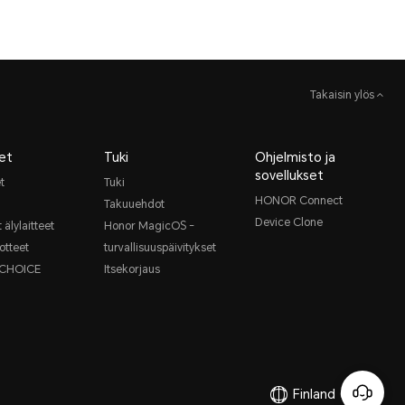
Takaisin ylös
et
Tuki
Ohjelmisto ja
sovellukset
t
Tuki
HONOR Connect
Takuuehdot
Device Clone
 älylaitteet
Honor MagicOS -
otteet
turvallisuuspäivitykset
CHOICE
Itsekorjaus
Finland
(Suomi)