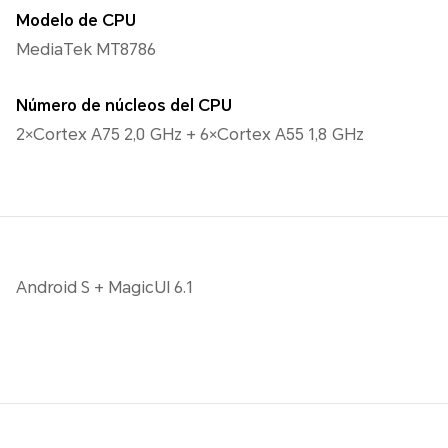
Modelo de CPU
MediaTek MT8786
Número de núcleos del CPU
2×Cortex A75 2,0 GHz + 6×Cortex A55 1,8 GHz
Android S + MagicUI 6.1