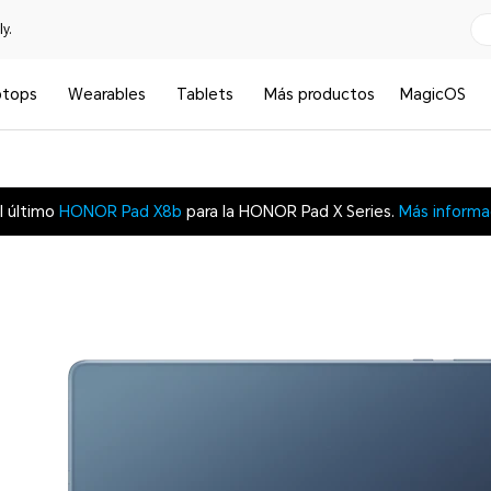
y.
ptops
Wearables
Tablets
Más productos
MagicOS
l último
HONOR Pad X8b
para la HONOR Pad X Series.
Más informa