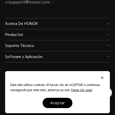
cl.support@honor.com
Acerca De HONOR
Productos
Soporte Técnico
Software y Aplicación
Este sitio utiliza cookies. Al hacer clic en ACEPTAR o continuar
navegando por este sitio, autoriza su uso.
Haga clic aquí
.
Chile
(Español)
aceptar
Mapa del sitio
Términos de Uso
Privacidad
Cookies