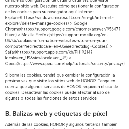
cambie su configuración de usuario cada vez que visite
nuestro sitio web. Descubra cómo gestionar la configuración
de las cookies para su navegador aquí: Internet
Explorer(https://windows.microsoft.com/en-gb/internet-
explorer/delete-manage-cookies) > Google
Chrome(https://support.google.com/chrome/answer/95647?
hl=en) > Mozilla Firefox(https://support.mozilla.org/en-
US/kb/cookies-information-websites-store-on-your-
computer?redirectlocale=en-US&redirectslug=Cookies) >
Safari(https://support.apple.com/kb/PH19214?
locale=en_US&viewlocale=en_US) >
Opera(https://www.opera.com/help/tutorials/security/privacy/).
Si borra las cookies, tendrá que cambiar la configuración la
próxima vez que visite los sitios web de HONOR. Tenga en
cuenta que algunos servicios de HONOR requieren el uso de
cookies. Desactivar las cookies puede afectar al uso de
algunas o todas las funciones de estos servicios.
B. Balizas web y etiquetas de píxel
Además de las cookies, HONOR y algunos terceros también