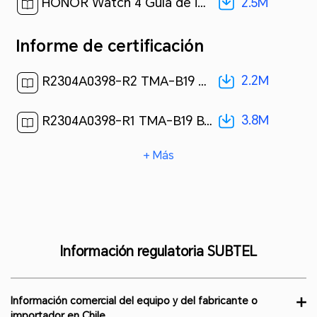
2.5M
HONOR Watch 4 Guía de inicio rápido-(01,TMA-B19,es-US)[ 2.5M ]
Informe de certificación
2.2M
R2304A0398-R2 TMA-B19 NFC-EN300 330[ 2.2M ]
3.8M
R2304A0398-R1 TMA-B19 BT-BLE-EN300328[ 3.8M ]
+ Más