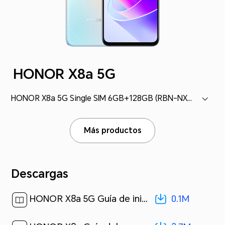
HONOR X8a 5G
HONOR X8a 5G Single SIM 6GB+128GB (RBN-NX3)
Más productos
Descargas
0.1M
HONOR X8a 5G Guía de inicio rápido-(MagicUI 6.1_01,RBN-NX3,es-us)[ 0.1M ]