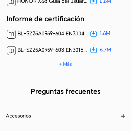
0.6M
HONOR X6d Guía del usuario-(MagicOS 10_01,es-us)[ 0.6M ]
Informe de certificación
1.6M
BL-SZ25A0959-604 EN300440 WLAN 5.8G test report[ 1.6M ]
6.7M
BL-SZ25A0959-603 EN301893 WLAN 5G test report[ 6.7M ]
+ Más
Preguntas frecuentes
Accesorios