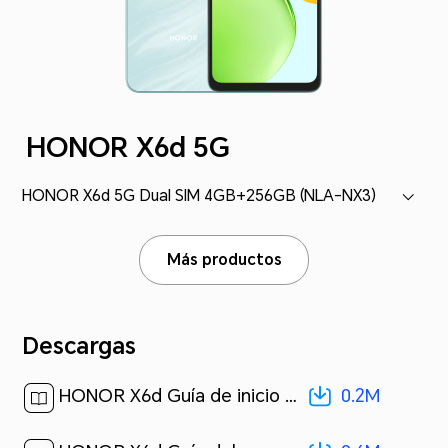
HONOR X6d 5G
HONOR X6d 5G Dual SIM 4GB+256GB (NLA-NX3)
Más productos
Descargas
0.2M
HONOR X6d Guía de inicio rápido-(MagicOS10.0_01,NLA-NX3,es-us)[ 0.2M ]