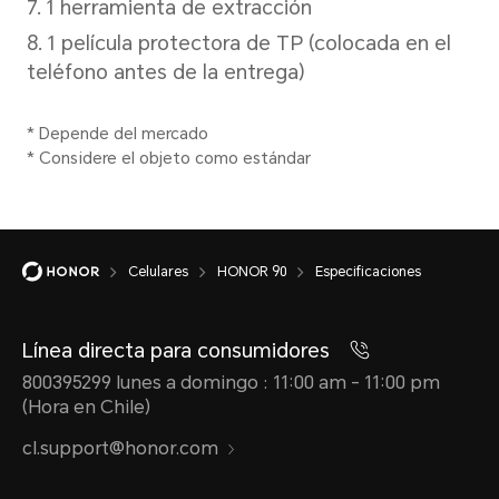
Red
Internet
Celulares
HONOR 90
Especificaciones
5G(NR)
4G (LTE TDD/LTE FDD)
Línea directa para consumidores
800395299 lunes a domingo : 11:00 am - 11:00 pm
3G (WCDMA)
(Hora en Chile)
cl.support@honor.com
2G (GSM)