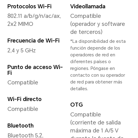
Cámara frontal
Cámara frontal
Víd
Cámara de 50 MP
Admi
(f/2,4) con zoom
víde
óptico de hasta 2x
*La 
la i
* En diferentes modos de