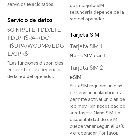
*La resolución de imagen
real puede variar según el
Mod
modo de captura.
esta
EIS+
Resolución de video
3840 × 2160 pixeles
*La resolución de video
real puede variar según el
modo de grabación.