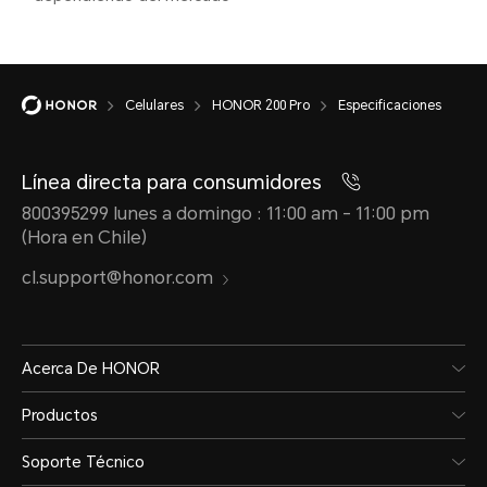
la t
5G (NR)
secu
4G (LTE TDD/LTE
Com
Celulares
HONOR 200 Pro
Especificaciones
FDD)
*Se a
Línea directa para consumidores
3G (WCDMA)
acopl
800395299 lunes a domingo : 11:00 am - 11:00 pm
(Hora en Chile)
que p
2G (GSM)
cl.support@honor.com
cualq
*En la versión de Doble
tarjet
SIM, cualquiera de las
*Acti
Acerca De HONOR
ranuras puede configurarse
"Conm
Productos
para acomodar la tarjeta
datos
Soporte Técnico
SIM primaria o secundaria.