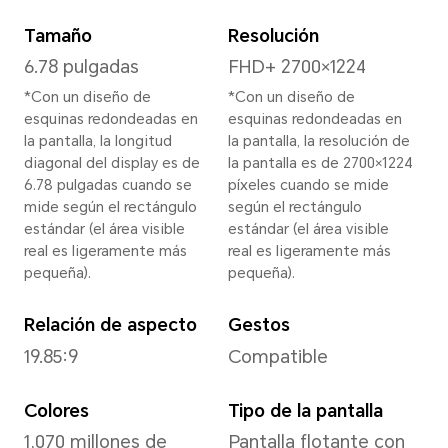
Altura
163.3 mm
Base
75.2 mm
Profundidad
8.2 mm