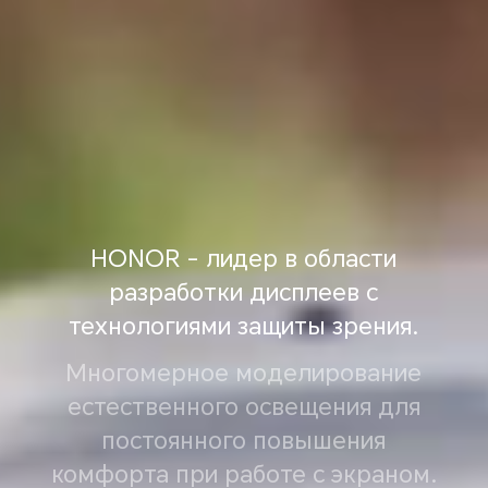
HONOR - лидер в области
разработки дисплеев с
технологиями защиты зрения.
Многомерное моделирование
естественного освещения для
постоянного повышения
комфорта при работе с экраном.