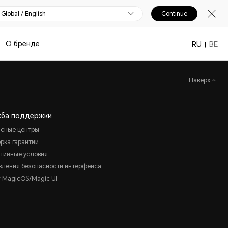
Global / English
Continue
О бренде
RU
BE
Наверх
жба поддержки
исные центры
рка гарантии
нтийные условия
вления безопасности интерфейса
 MagicOS/Magic UI