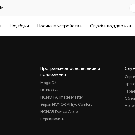
y.
ы
Ноутбуки
Носимые устройства
Служба поддержки
Программное обеспечение и
Слу
приложения
Серв
MagicOS
Прове
HONOR AI
Гара
HONOR AI Image Master
Обно
Экран HONOR AI Eye Comfort
Honor
HONOR Device Clone
Переключить