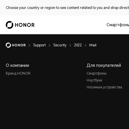
Choose your country or region to see content related to you and shop directl
Смартфон
Support
Security
2022
Май
О компании
Для покупателей
Бренд HONOR
Смартфоны
Ноутбуки
Носимые устройства