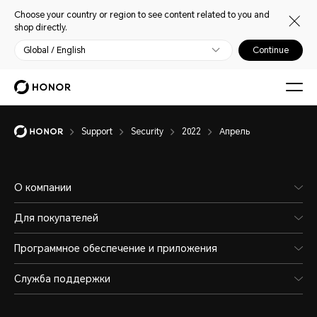
Choose your country or region to see content related to you and
shop directly.
Global / English
Continue
Support
Security
2022
Апрель
О компании
Для покупателей
Программное обеспечение и приложения
Служба поддержки