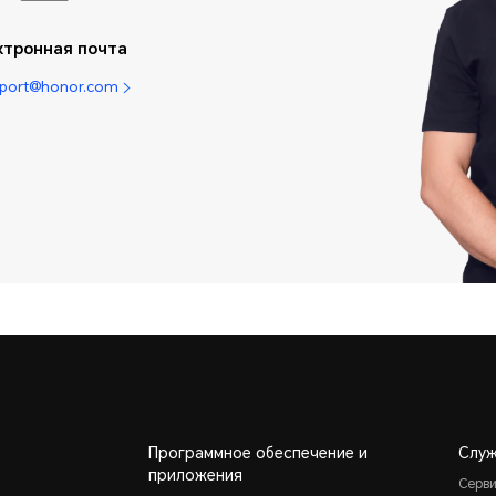
ктронная почта
pport@honor.com
Программное обеспечение и
Слу
приложения
Серв