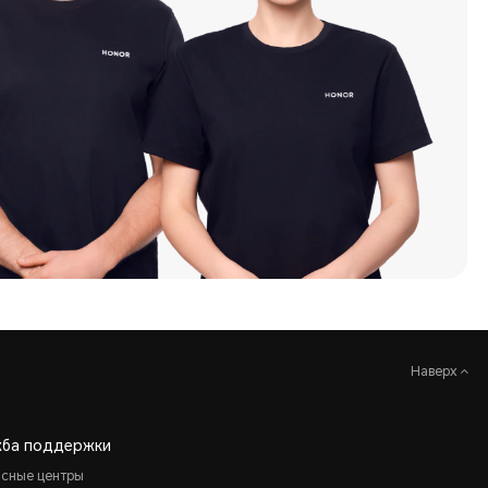
Наверх
жба поддержки
исные центры