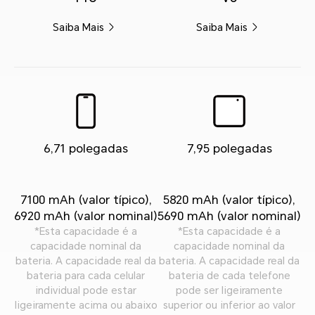
Saiba Mais
Saiba Mais
6,71 polegadas
7,95 polegadas
7100 mAh (valor típico),
5820 mAh (valor típico),
6920 mAh (valor nominal)
5690 mAh (valor nominal)
*Esta capacidade é a
*Esta capacidade é a
capacidade nominal da
capacidade nominal da
bateria. A capacidade real da
bateria. A capacidade real da
bateria para cada celular
bateria de cada telefone
individual pode estar
pode ser ligeiramente
ligeiramente acima ou abaixo
superior ou inferior ao valor