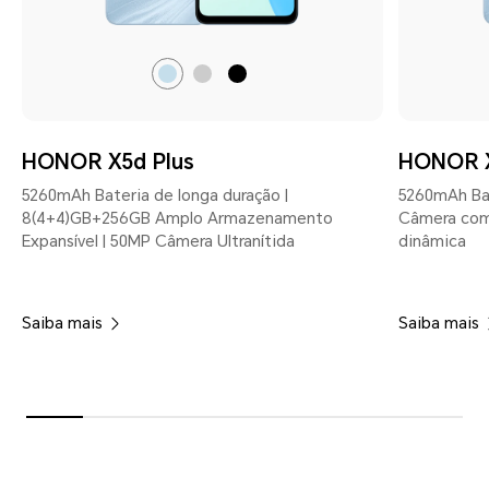
Tidal
Meteor
Midnight
Blue
Silver
Black
HONOR X5d Plus
HONOR 
5260mAh Bateria de longa duração |
5260mAh Bat
8(4+4)GB+256GB Amplo Armazenamento
Câmera com I
Expansível | 50MP Câmera Ultranítida
dinâmica
Saiba mais
Saiba mais