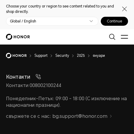
Choose your country or region to see content related to you and
shop directly.
Global / English
Continue
Support
Security
2025
януари
Контакти
Контакти 008002100244
Понеделник-Петък: 09:00 - 18:00 (С изключение на
национални празници).
свържете се с нас: bg.support@honor.com