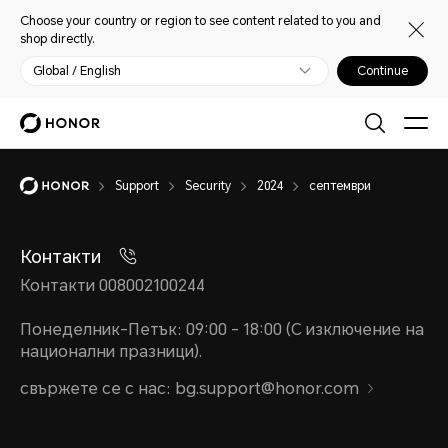
Choose your country or region to see content related to you and
shop directly.
Global / English
Continue
Support
Security
2024
септември
Контакти
Контакти 008002100244
Понеделник-Петък: 09:00 - 18:00 (С изключение на
национални празници).
свържете се с нас: bg.support@honor.com