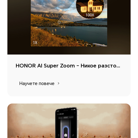
HONOR AI Super Zoom – Никое разстояние не е твърде голямо, близки планове с едно докосване
Научете повече