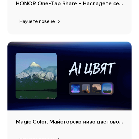
HONOR One-Tap Share – Насладете се на неограничена смарт свързаност
Научете повече
Magic Color, Майсторско ниво цветово настройване само с едно докосване