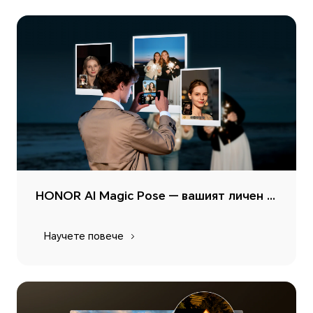
HONOR AI Magic Pose — вашият личен асистент за перфектни пози за снимки
Научете повече