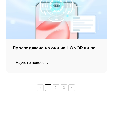
Проследяване на очи на HONOR ви позволява да преглеждате съобщения с един поглед
Научете повече
<
1
2
3
>