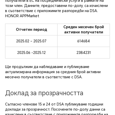
получатели в ЕС на посреднически услуги в рамките на
този член. Данните, предоставени по-долу, са изчислени
в съответствие с приложимите разпоредби на DSA.
HONOR APPMarket
Среден месечен брой
Отчетен период
активни получатели
2025.02 – 2025.07
614684
2025.06 -2025.12
2384231
Ще продължим да наблюдаваме и публикуваме
актуализирана информация за средния брой активни
месечно получатели в съответствие с DSA.
Доклад за прозрачността
Съгласно членове 15 и 24 от DSA публикуваме годишни
доклади за прозрачност. Посочените по-долу данни са
изчислени в съответствие с приложимите разпоредби на