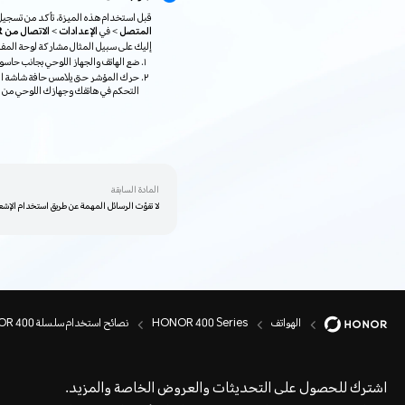
قبل استخدام هذه الميزة، تأكد من تسجيل دخول هذه 
المتصل >
في
الإعدادات > الاتصال من HONOR
إليك على سبيل المثال مشاركة لوحة المف
ضع الهاتف والجهاز اللوحي بجانب حاس
حرك المؤشر حتى يلامس حافة شاشة الحاس
التحكم في هاتفك وجهازك اللوحي من خ
المادة السابقة
لا تفوّت الرسائل المهمة عن طريق استخدام الإشع
الهواتف
HONOR 400 Series
نصائح استخدام سلسلة HONOR 400
اشترك للحصول على التحديثات والعروض الخاصة والمزيد.