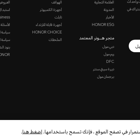
ت وأحداث
العلامة التجارية
الهواتف
العروض
الاشتراك في
المدونة
أجهزة الكمبيوتر
استبدال
الأخبار
تابلت
siness
HONOR ESG
أجهرة قابلة للارتداء
الأسئلة 
HONOR CHOICE
سياسة ا
متجر هـــونر المعتمد
الملحقات
سياسة ا
يل
دبي مول
بنود الش
ريم مول
HONOR ن
DFC
ديرة سيتي سنتر
برجمان مول
استمرار في تصفح الموقع ، فإنك تسمح باستخدامها.
اضغط هنا
.