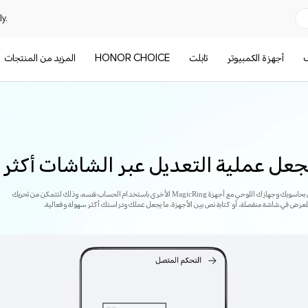
y.
ف
أجهزة الكمبيوتر
تابلت
HONOR CHOICE
المزيد من المنتجات
عل عملية التعديل عبر الشاشات أكثر 
يمكنك مشاركة لوحة المفاتيح والماوس الخاصين بحاسوبك وجهازك اللوحي مع أجهزة MagicRing الأخرى باستخدام الحساب نفسه، وذلك لتتمكن من تحريك
للعرض في شاشة منفصلة، أو كتابة نص بين الأجهزة، ما يجعل عملك ودراستك أكثر سهولة وفعالية.