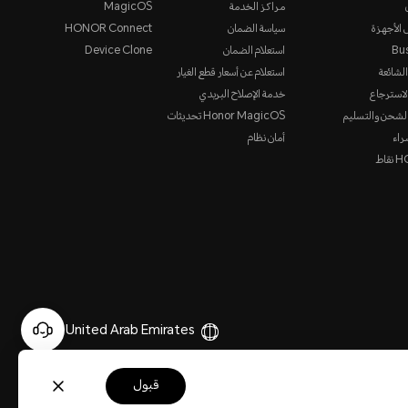
مراكز الخدمة
MagicOS
 الأجهزة
سياسة الضمان
HONOR Connect
Bu
استعلام الضمان
Device Clone
الشائعة
استعلام عن أسعار قطع الغيار
لاسترجاع
خدمة الإصلاح البريدي
لشحن والتسليم
Honor MagicOS تحديثات
راء
أمان نظام
قاط
United Arab Emirates
(العربية)
قبول
حقوق الطبع والنشر والنسخ. 2017-2026 HONOR. جميع الحقوق محفوظة.