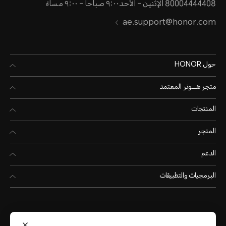
80004444408 الإثنين - الأحد٩:٠٠ صباحا - ٩:٠٠ مساءً
ae.support@honor.com
حول HONOR
متجر هـــونر المعتمد
المنتجات
المتجر
الدعم
البرمجيات والتطبيقات