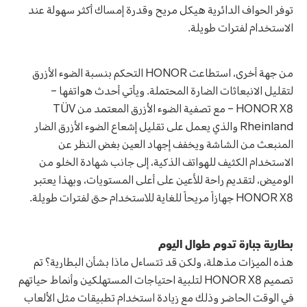
توفر الحواف الدائرية هيكل مريح وقدرة إمساك أكثر سهولة عند
الاستخدام لفترات طويلة.
من جهة أخرى، استطاعت HONOR التحكم بنسبة الضوء الأزرق
لتقليل الانبعاثات الضارة المحتملة. ويأتي أحدث هواتفها –
HONOR X8 – مع تصفية الضوء الأزرق المعتمد من TÜV
Rheinland والذي يعمل على تقليل إشعاع الضوء الأزرق الضار
المنبعث من الشاشة ويخفف إجهاد العين بغض النظر عن
الاستخدام الكثيف للهواتف الذكية، إلى جانب شهادة الخلو من
الوميض، لتقديم راحة للأعين على أعلى المستويات، وبهذا يعتبر
HONOR X8 جهازاً مريحاً للغاية للاستخدام حتى لفترات طويلة.
بطارية جبارة تدوم طوال اليوم
هذه الميزات مذهلة، ولكن قد تتساءل ماذا بشأن البطارية؟ تم
تصميم HONOR X8 لتلبية احتياجات المستهلكين وأنماط حياتهم
في الوقت الحاضر وذلك مع زيادة استخدام تطبيقات مثل الألعاب