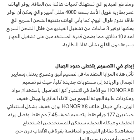
ومقاطع الفيديو التي تستهلك كميات هائلة من الطاقة. يوفر الهاتف
عمر بطارية طويل الأمد بسعة 4000 مللي أمبير والتي يمكن أن توفر
طاقة تدوم طوال اليوم. كما يأتي الهاتف بتقنية الشحن السريع التي
يمكنها توفير 3 ساعات من تشغيل الفيديو من خلال الشحن السريع
لمدة 10 دقائق، مما يضمن قدرة المستخدمين على تشغيل الجهاز
بسرعة دون القلق بشأن نفاذ البطارية.
إبداع في التصميم يتخطى حدود الجمال
تأتي هذه المزايا المتقدمة في تصميم أنيق وعصري ينتقل بمعايير
الجمال والريادة إلى مستويات جديدة كلياً، حيث تم تصميم
HONOR X8 مع الأخذ في الاعتبار أدق التفاصيل باستخدام مواد
ومكونات عالية الجودة للجمع بين الأداء الفائق والهيكل خفيف
الوزن. يأتي هيكل هاتف HONOR X8 بوزن خفيف بشكل استثنائي
حيث يزن 177 جرام فقط وتصميم نحيف 7.45 مم فقط. بفضل وزنه
الخفيف وهيكله النحيف، سيمكن للمستخدمين الاستمتاع
بمشاهدة مقاطع الفيديو والمنافسة بقوة في الألعاب دون حتى
الشعور بأنه بين يديهم بالفعل.