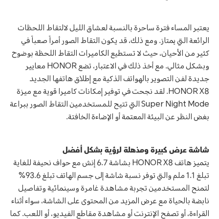
يعتبر المساء فترة ساحرة بالنسبة لعشاق الليل لالتقاط اللحظات
الرائعة التي يمتاز. ومع ذلك، قد يكون التقاط الصور أمراً صعباً في
كثير من الأحيان، حيث لا تستطيع الكاميرات التقاط اللحظة بوضوح
وبشكل مثالي. مع أخذ ذلك في الاعتبار، تضع HONOR معايير
جديدة لفن التصوير بالهواتف الذكية مع إطلاق هاتفها الجديد
HONOR X8. لقد نجحت في توفير إمكانات كاميرا قوية مع ميزة
Super Night Mode التي تتيح للمستخدمين التقاط الصور ببراعة
بغض النظر عن البيئة المعتمة أو الإضاءة الخافتة.
شاشة عرض كبيرة ومذهلة لرؤية بشكل أفضل
يتميز هاتف HONOR X8 بشاشة 6.7 إنش مع حواف نحيفة للغاية
تبلغ 1.1 ملم والتي توفر نسبة شاشة إلى جسم الهاتف تبلغ 93.6%
لتمنح المستخدمين تجربة مشاهدة غامرة وسينمائية وتفاصيل
نابضة بالحياة مع عرض المزيد من المحتوى على الشاشة، سواء أثناء
القراءة، أو تصفح الإنترنت أو مشاهدة مقاطع الفيديو، أو اللعب. كما