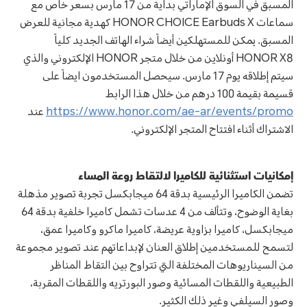
المسبق في السوق الإماراتي بداية من 17 مارس بسعر خاص مع
سماعات HONOR CHOICE Earbuds X كهدية مجانية للعرض
المسبق. يمكن للمستهلكين أيضاً شراء الهاتف الجديد كلياً
HONOR X8 أونلاين من خلال متجر HONOR الإلكتروني والذي
سيتم إطلاقه يوم 17 مارس. سيحصل المستخدمون ايضاً على
قسيمة بقيمة 100 درهم من خلال هذا الرابط
https://www.honor.com/ae-ar/events/promo
عند
الاشتراك أثناء افتتاح المتجر الإلكتروني.
إمكانيات استثنائية للكاميرا لالتقاط روعة المساء
تضمن الكاميرا الرئيسية بدقة 64 ميجابكسل تجربة تصوير مذهلة
بغاية الوضوح، وتتألف من 4 عدسات تشمل كاميرا خلفية بدقة 64
ميجابكسل، كاميرا بزاوية عريضة، كاميرا ماكرو وكاميرا عمق،
لتسمح للمستخدمين إطلاق العنان لإبداعاتهم عند تصوير مجموعة
من السيناريوهات المختلفة التي تتراوح بين التقاط المناظر
الطبيعية واللقطات المسائية وصور البورتريه واللقطات المقربة،
وصور السيلفي وغير ذلك الكثير.